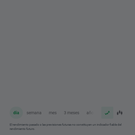
día
semana
mes
3 meses
año
El rendimiento pasado o las previsiones futuras no constituyen un indicador fiable del
rendimiento futuro.