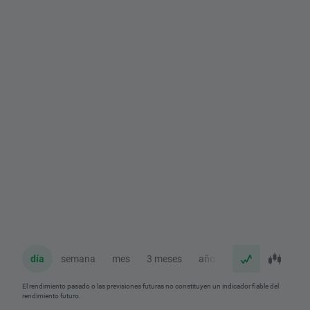
día
semana
mes
3 meses
año
El rendimiento pasado o las previsiones futuras no constituyen un indicador fiable del
rendimiento futuro.