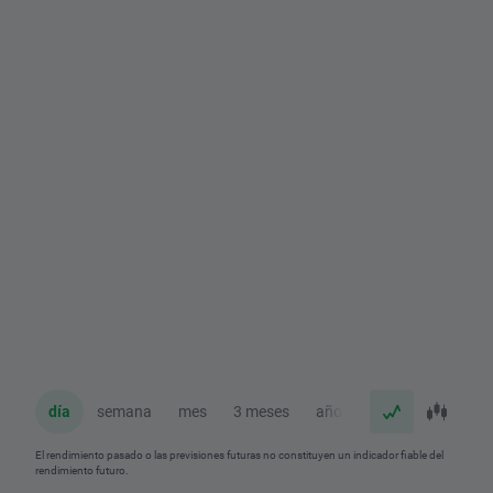
día
semana
mes
3 meses
año
El rendimiento pasado o las previsiones futuras no constituyen un indicador fiable del
rendimiento futuro.