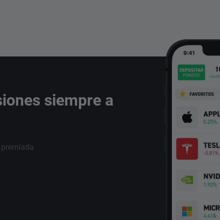
siones siempre a
i premiada