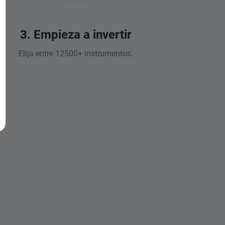
3. Empieza a invertir
Elija entre 12500+ instrumentos.