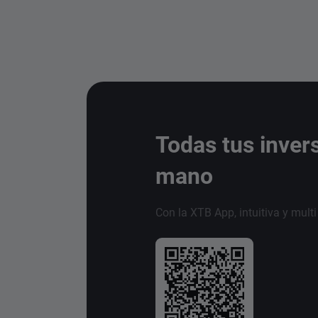
Todas tus inver
mano
Con la XTB App, intuitiva y mult