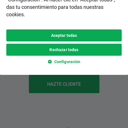
das tu consentimiento para todas nuestras
cookies.
2. Realiza un depósito
Elige el método de depósito más
Aceptar todas
conveniente para ti entre varias opciones,
inlcuyendo pagos instantáneos y
Rechazar todas
gratuitos.
Configuración
HAZTE CLIENTE