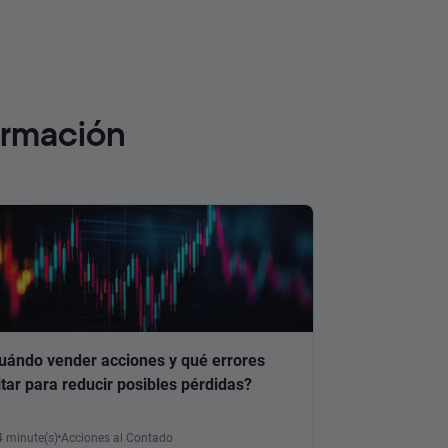
ormación
uándo vender acciones y qué errores
itar para reducir posibles pérdidas?
4 minute(s)
Acciones al Contado