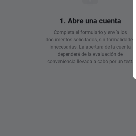
1. Abre una cuenta
Completa el formulario y envía los
documentos solicitados, sin formalidades
innecesarias. La apertura de la cuenta
dependerá de la evaluación de
conveniencia llevada a cabo por un test.