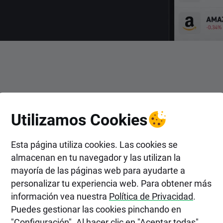
ENTRAR
Utilizamos Cookies
cciones de Aston Martin Lag
PLC en XTB?
Esta página utiliza cookies. Las cookies se
almacenan en tu navegador y las utilizan la
mayoría de las páginas web para ayudarte a
personalizar tu experiencia web. Para obtener más
información vea nuestra
Política de Privacidad
.
Puedes gestionar las cookies pinchando en
"Configuración". Al hacer clic en "Aceptar todas",