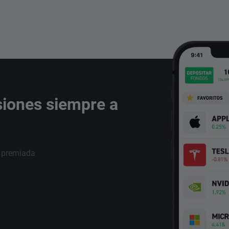
siones siempre a
i premiada