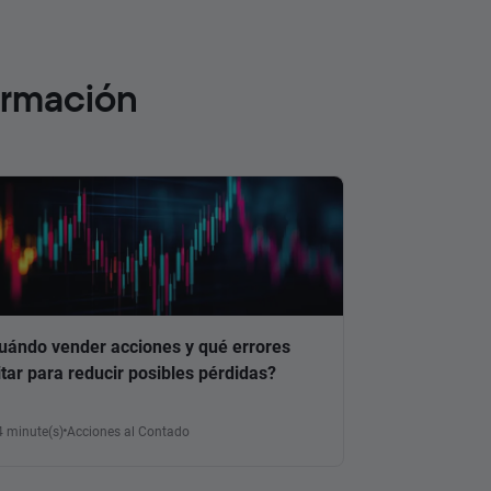
ormación
uándo vender acciones y qué errores
itar para reducir posibles pérdidas?
4 minute(s)
Acciones al Contado