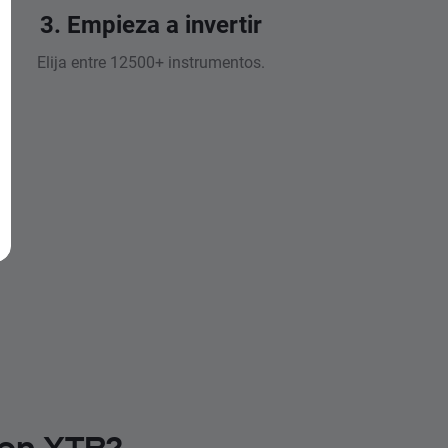
3. Empieza a invertir
Elija entre 12500+ instrumentos.
 en XTB?