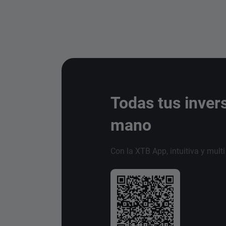
Todas tus inver
mano
Con la XTB App, intuitiva y mult