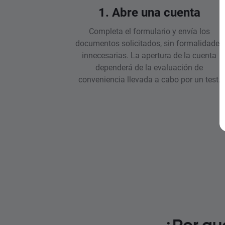
1. Abre una cuenta
Completa el formulario y envía los
documentos solicitados, sin formalidades
innecesarias. La apertura de la cuenta
dependerá de la evaluación de
conveniencia llevada a cabo por un test.
¿Por qu