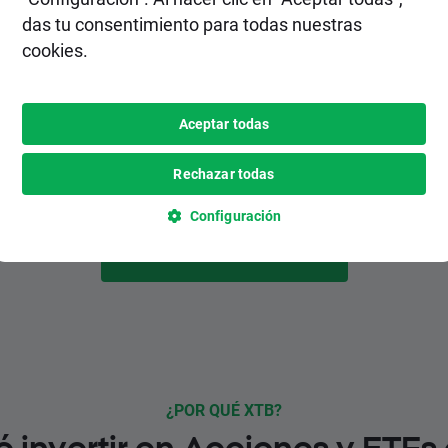
2. Realiza un depósito
das tu consentimiento para todas nuestras
cookies.
Elige el método de depósito más
conveniente para ti entre varias opciones,
inlcuyendo pagos instantáneos y
Aceptar todas
gratuitos.
Rechazar todas
Configuración
HAZTE CLIENTE
¿POR QUÉ XTB?
é invertir en Acciones y ETFs