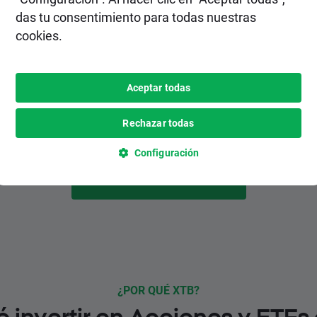
2. Realiza un depósito
das tu consentimiento para todas nuestras
cookies.
Elige el método de depósito más
conveniente para ti entre varias opciones,
inlcuyendo pagos instantáneos y
Aceptar todas
gratuitos.
Rechazar todas
Configuración
HAZTE CLIENTE
¿POR QUÉ XTB?
é invertir en Acciones y ETFs