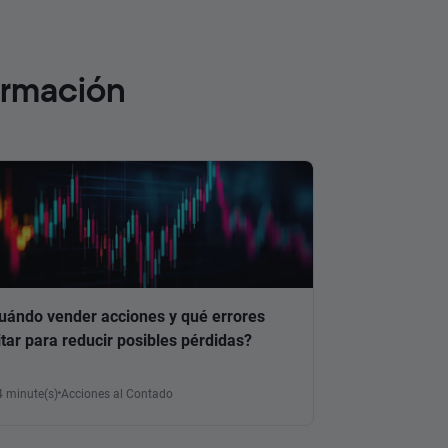
ormación
uándo vender acciones y qué errores
itar para reducir posibles pérdidas?
4 minute(s)
Acciones al Contado