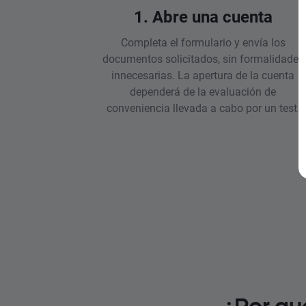
1. Abre una cuenta
Completa el formulario y envía los
documentos solicitados, sin formalidades
innecesarias. La apertura de la cuenta
dependerá de la evaluación de
conveniencia llevada a cabo por un test.
¿Por qu