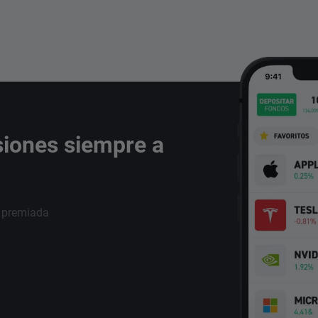
siones siempre a
i premiada