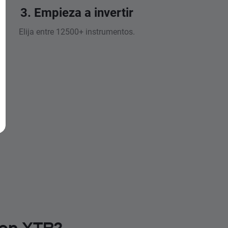
3. Empieza a invertir
Elija entre 12500+ instrumentos.
 en XTB?