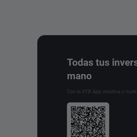
Todas tus inver
mano
Con la XTB App, intuitiva y mult