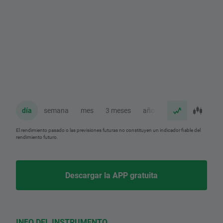
día
semana
mes
3 meses
año
El rendimiento pasado o las previsiones futuras no constituyen un indicador fiable del
rendimiento futuro.
Descargar la APP gratuita
INFO DEL INSTRUMENTO