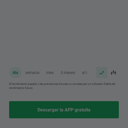
día
semana
mes
3 meses
año
El rendimiento pasado o las previsiones futuras no constituyen un indicador fiable del
rendimiento futuro.
Descargar la APP gratuita