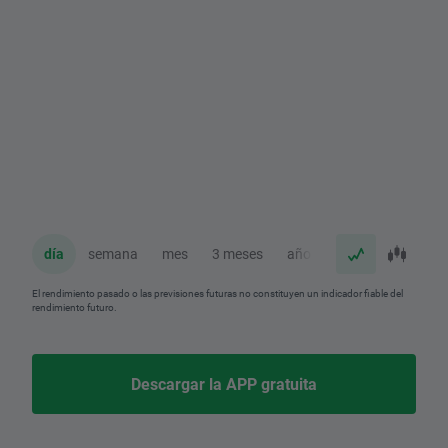
día
semana
mes
3 meses
año
El rendimiento pasado o las previsiones futuras no constituyen un indicador fiable del
rendimiento futuro.
Descargar la APP gratuita