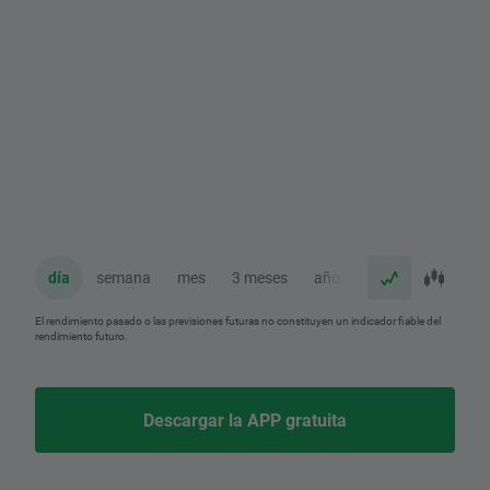
día
semana
mes
3 meses
año
El rendimiento pasado o las previsiones futuras no constituyen un indicador fiable del
rendimiento futuro.
Descargar la APP gratuita