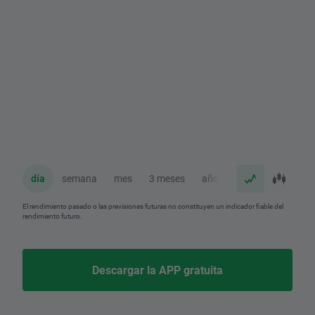
día
semana
mes
3 meses
año
El rendimiento pasado o las previsiones futuras no constituyen un indicador fiable del
rendimiento futuro.
Descargar la APP gratuita