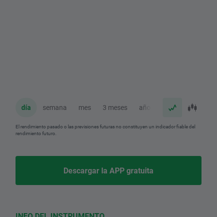
día
semana
mes
3 meses
año
El rendimiento pasado o las previsiones futuras no constituyen un indicador fiable del
rendimiento futuro.
Descargar la APP gratuita
INFO DEL INSTRUMENTO