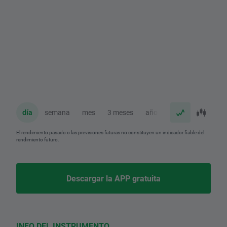
día
semana
mes
3 meses
año
El rendimiento pasado o las previsiones futuras no constituyen un indicador fiable del
rendimiento futuro.
Descargar la APP gratuita
INFO DEL INSTRUMENTO