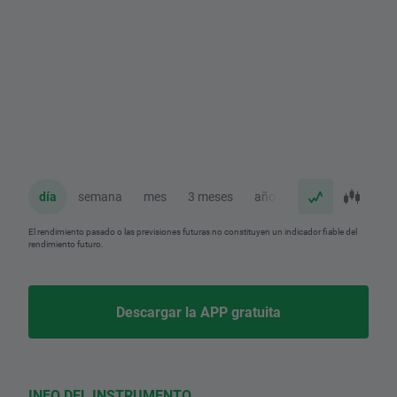
día
semana
mes
3 meses
año
El rendimiento pasado o las previsiones futuras no constituyen un indicador fiable del
rendimiento futuro.
Descargar la APP gratuita
INFO DEL INSTRUMENTO