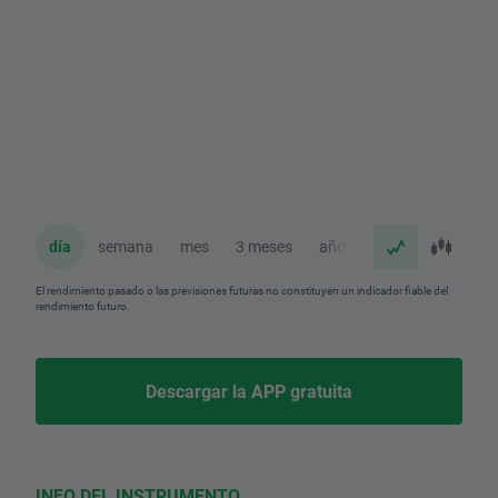
día
semana
mes
3 meses
año
El rendimiento pasado o las previsiones futuras no constituyen un indicador fiable del
rendimiento futuro.
Descargar la APP gratuita
INFO DEL INSTRUMENTO