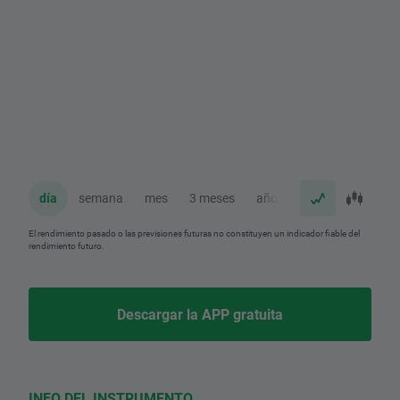
día
semana
mes
3 meses
año
El rendimiento pasado o las previsiones futuras no constituyen un indicador fiable del
rendimiento futuro.
Descargar la APP gratuita
INFO DEL INSTRUMENTO