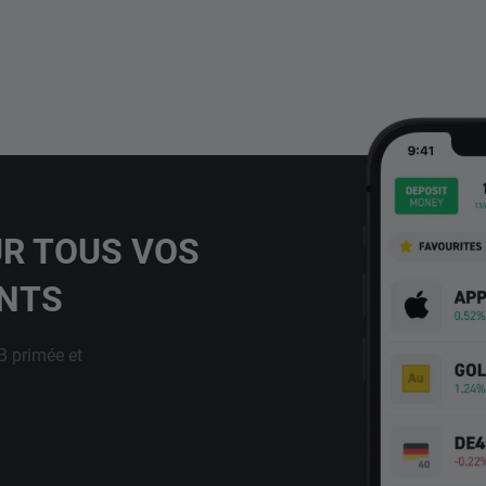
UR TOUS VOS
ENTS
B primée et