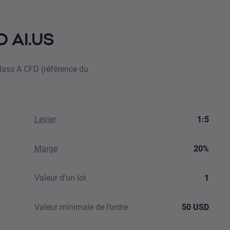
D AI.US
 class A CFD (référence du
Levier
1:5
Marge
20%
Valeur d’un lot
1
Valeur minimale de l’ordre
50 USD