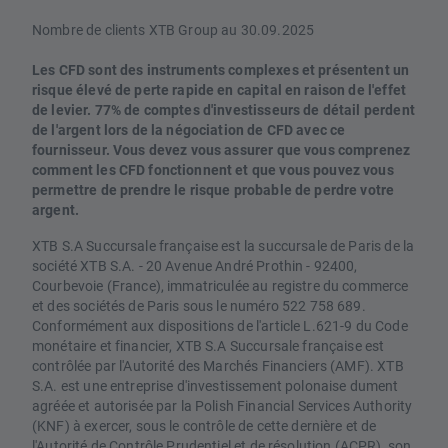
Nombre de clients XTB Group au 30.09.2025
Les CFD sont des instruments complexes et présentent un
risque élevé de perte rapide en capital en raison de l'effet
de levier. 77% de comptes d'investisseurs de détail perdent
de l'argent lors de la négociation de CFD avec ce
fournisseur. Vous devez vous assurer que vous comprenez
comment les CFD fonctionnent et que vous pouvez vous
permettre de prendre le risque probable de perdre votre
argent.
XTB S.A Succursale française est la succursale de Paris de la
société XTB S.A. - 20 Avenue André Prothin - 92400,
Courbevoie (France), immatriculée au registre du commerce
et des sociétés de Paris sous le numéro 522 758 689.
Conformément aux dispositions de l'article L.621-9 du Code
monétaire et financier, XTB S.A Succursale française est
contrôlée par l'Autorité des Marchés Financiers (AMF). XTB
S.A. est une entreprise d'investissement polonaise dument
agréée et autorisée par la Polish Financial Services Authority
(KNF) à exercer, sous le contrôle de cette dernière et de
l'Autorité de Contrôle Prudentiel et de résolution (ACPR), son