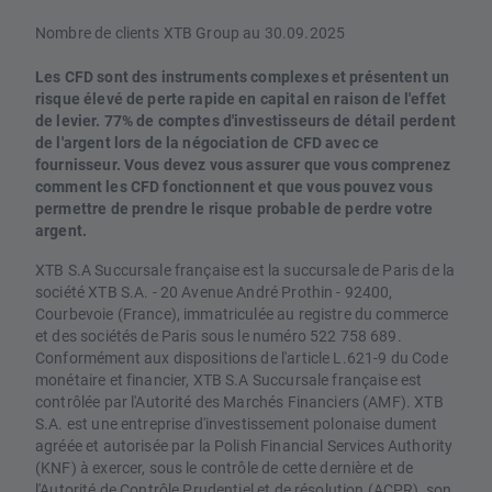
Nombre de clients XTB Group au 30.09.2025
Les CFD sont des instruments complexes et présentent un
risque élevé de perte rapide en capital en raison de l'effet
de levier. 77% de comptes d'investisseurs de détail perdent
de l'argent lors de la négociation de CFD avec ce
fournisseur. Vous devez vous assurer que vous comprenez
comment les CFD fonctionnent et que vous pouvez vous
permettre de prendre le risque probable de perdre votre
argent.
XTB S.A Succursale française est la succursale de Paris de la
société XTB S.A. - 20 Avenue André Prothin - 92400,
Courbevoie (France), immatriculée au registre du commerce
et des sociétés de Paris sous le numéro 522 758 689.
Conformément aux dispositions de l'article L.621-9 du Code
monétaire et financier, XTB S.A Succursale française est
contrôlée par l'Autorité des Marchés Financiers (AMF). XTB
S.A. est une entreprise d'investissement polonaise dument
agréée et autorisée par la Polish Financial Services Authority
(KNF) à exercer, sous le contrôle de cette dernière et de
l'Autorité de Contrôle Prudentiel et de résolution (ACPR), son