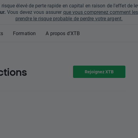
que élevé de perte rapide en capital en raison de l'effet de lev
ur.
Vous devez vous assurer
que vous comprenez comment les 
prendre le risque probable de perdre votre argent.
ts
Formation
A propos d'XTB
ctions
Rejoignez XTB