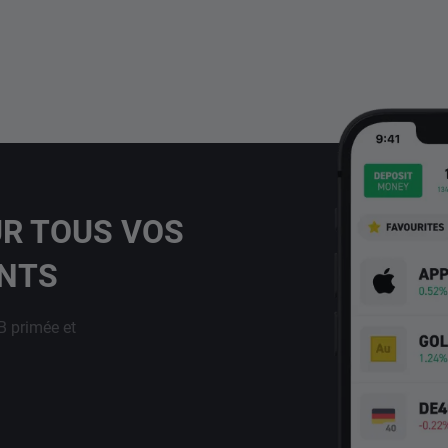
UR TOUS VOS
ENTS
B primée et