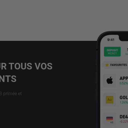
UR TOUS VOS
ENTS
B primée et