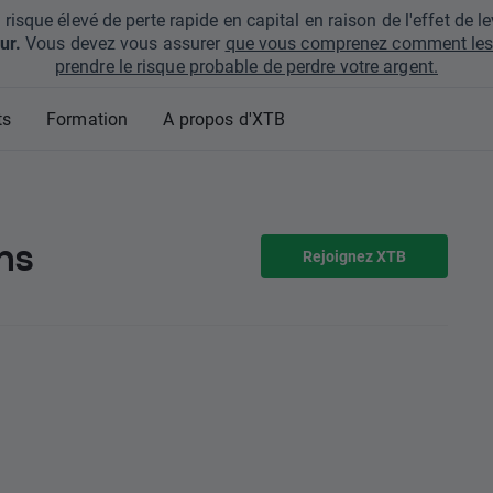
que élevé de perte rapide en capital en raison de l'effet de lev
ur.
Vous devez vous assurer
que vous comprenez comment les 
prendre le risque probable de perdre votre argent.
ts
Formation
A propos d'XTB
ns
Rejoignez XTB