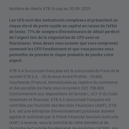
Nombre de clients XTB Group au 30.09.2025
Les CFD sont des instruments complexes et présentent un
risque élevé de perte rapide en capital en raison de l'effet
de levier. 77% de comptes d'investisseurs de détail perdent
de l'argent lors de la négociation de CFD avec ce
fournisseur. Vous devez vous assurer que vous comprenez
comment les CFD fonctionnent et que vous pouvez vous
permettre de prendre le risque probable de perdre votre
argent.
XTB S.A Succursale française est la succursale de Paris de la
société XTB S.A. - 20 Avenue André Prothin - 92400,
Courbevoie (France), immatriculée au registre du commerce
et des sociétés de Paris sous le numéro 522 758 689.
Conformément aux dispositions de l'article L.621-9 du Code
monétaire et financier, XTB S.A Succursale française est
contrôlée par l'Autorité des Marchés Financiers (AMF). XTB
S.A. est une entreprise d'investissement polonaise dument
agréée et autorisée par la Polish Financial Services Authority
(KNF) à exercer, sous le contrôle de cette dernière et de
l'Autorité de Contrôle Prudentiel et de résolution (ACPR), son