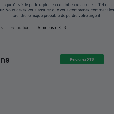
que élevé de perte rapide en capital en raison de l'effet de lev
ur.
Vous devez vous assurer
que vous comprenez comment les 
prendre le risque probable de perdre votre argent.
ts
Formation
A propos d'XTB
ons
Rejoignez XTB