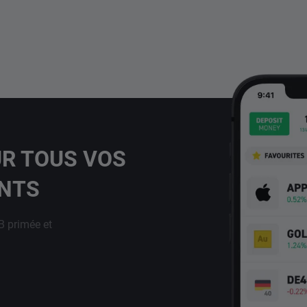
UR TOUS VOS
ENTS
B primée et