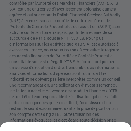
contrôlée par l'Autorité des Marchés Financiers (AMF). XTB
S.A. est une entreprise d'investissement polonaise dument
agréée et autorisée par la Polish Financial Services Authority
(KNF) à exercer, sous le contrôle de cette dernière et de
l'Autorité de Contrôle Prudentiel et de résolution (ACPR), son
activité sur le territoire français, par l'intermédiaire de sa
succursale de Paris, sous le N° 11533 LS. Pour plus
d'informations sur les activités que XTB S.A. est autorisée à
exercer en France, nous vous invitons à consulter le registre
des agents financiers de l'Autorité de Contrôle Prudentiel
consultable sur le site Regafi. XTB S.A. fournit uniquement
un service d’exécution d’ordre. L’ensemble des informations,
analyses et formations dispensés sont fournis à titre
indicatif et ne doivent pas être interprétés comme un conseil,
une recommandation, une sollicitation d’investissement ou
incitation à acheter ou vendre des produits financiers. XTB
ne peut être tenu responsable de l’utilisation qui en est faite
et des conséquences qui en résultent, l’investisseur final
restant le seul décisionnaire quant à la prise de position sur
son compte de trading XTB. Toute utilisation des
informations évoquées, et à cet égard toute décision prise
relativement à une éventuelle opération d’achat ou de vente