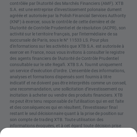
contrôlée par l'Autorité des Marchés Financiers (AMF). XTB
S.A. est une entreprise d'investissement polonaise dument
agréée et autorisée par la Polish Financial Services Authority
(KNF) à exercer, sous le contrôle de cette dernière et de
l'Autorité de Contrôle Prudentiel et de résolution (ACPR), son
activité sur le territoire français, par l'intermédiaire de sa
succursale de Paris, sous le N° 11533 LS. Pour plus
d'informations sur les activités que XTB S.A. est autorisée à
exercer en France, nous vous invitons à consulter le registre
des agents financiers de l'Autorité de Contrôle Prudentiel
consultable sur le site Regafi. XTB S.A. fournit uniquement
un service d’exécution d’ordre. L’ensemble des informations,
analyses et formations dispensés sont fournis à titre
indicatif et ne doivent pas être interprétés comme un conseil,
une recommandation, une sollicitation d’investissement ou
incitation à acheter ou vendre des produits financiers. XTB
ne peut être tenu responsable de l’utilisation qui en est faite
et des conséquences qui en résultent, l’investisseur final
restant le seul décisionnaire quant à la prise de position sur
son compte de trading XTB. Toute utilisation des
informations évoquées, et à cet égard toute décision prise
relativement à une éventuelle opération d’achat ou de vente