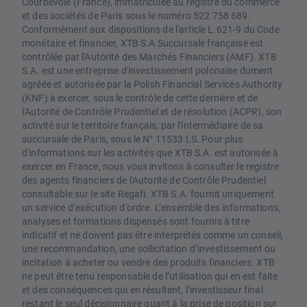
Courbevoie (France), immatriculée au registre du commerce
et des sociétés de Paris sous le numéro 522 758 689.
Conformément aux dispositions de l'article L.621-9 du Code
monétaire et financier, XTB S.A Succursale française est
contrôlée par l'Autorité des Marchés Financiers (AMF). XTB
S.A. est une entreprise d'investissement polonaise dument
agréée et autorisée par la Polish Financial Services Authority
(KNF) à exercer, sous le contrôle de cette dernière et de
l'Autorité de Contrôle Prudentiel et de résolution (ACPR), son
activité sur le territoire français, par l'intermédiaire de sa
succursale de Paris, sous le N° 11533 LS. Pour plus
d'informations sur les activités que XTB S.A. est autorisée à
exercer en France, nous vous invitons à consulter le registre
des agents financiers de l'Autorité de Contrôle Prudentiel
consultable sur le site Regafi. XTB S.A. fournit uniquement
un service d’exécution d’ordre. L’ensemble des informations,
analyses et formations dispensés sont fournis à titre
indicatif et ne doivent pas être interprétés comme un conseil,
une recommandation, une sollicitation d’investissement ou
incitation à acheter ou vendre des produits financiers. XTB
ne peut être tenu responsable de l’utilisation qui en est faite
et des conséquences qui en résultent, l’investisseur final
restant le seul décisionnaire quant à la prise de position sur