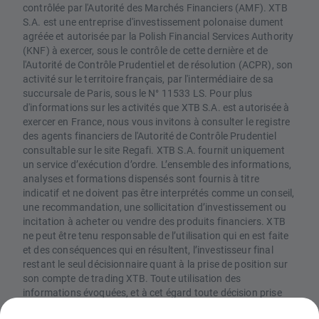
contrôlée par l'Autorité des Marchés Financiers (AMF). XTB
S.A. est une entreprise d'investissement polonaise dument
agréée et autorisée par la Polish Financial Services Authority
(KNF) à exercer, sous le contrôle de cette dernière et de
l'Autorité de Contrôle Prudentiel et de résolution (ACPR), son
activité sur le territoire français, par l'intermédiaire de sa
succursale de Paris, sous le N° 11533 LS. Pour plus
d'informations sur les activités que XTB S.A. est autorisée à
exercer en France, nous vous invitons à consulter le registre
des agents financiers de l'Autorité de Contrôle Prudentiel
consultable sur le site Regafi. XTB S.A. fournit uniquement
un service d’exécution d’ordre. L’ensemble des informations,
analyses et formations dispensés sont fournis à titre
indicatif et ne doivent pas être interprétés comme un conseil,
une recommandation, une sollicitation d’investissement ou
incitation à acheter ou vendre des produits financiers. XTB
ne peut être tenu responsable de l’utilisation qui en est faite
et des conséquences qui en résultent, l’investisseur final
restant le seul décisionnaire quant à la prise de position sur
son compte de trading XTB. Toute utilisation des
informations évoquées, et à cet égard toute décision prise
relativement à une éventuelle opération d’achat ou de vente