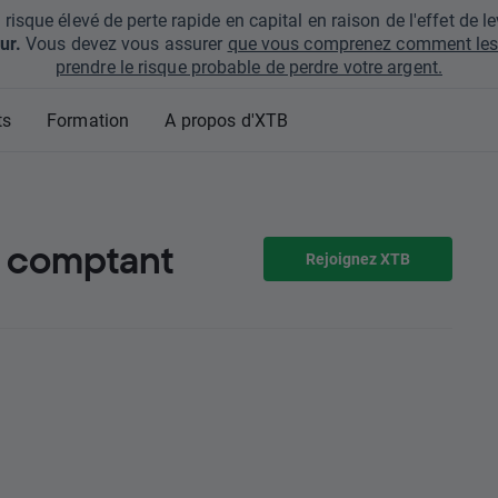
que élevé de perte rapide en capital en raison de l'effet de lev
ur.
Vous devez vous assurer
que vous comprenez comment les 
prendre le risque probable de perdre votre argent.
ts
Formation
A propos d'XTB
u comptant
Rejoignez XTB