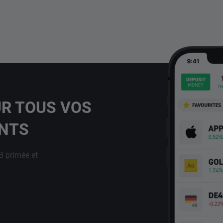
UR TOUS VOS
ENTS
B primée et