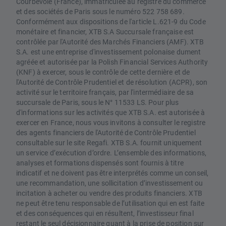
Courbevoie (France), immatriculée au registre du commerce
et des sociétés de Paris sous le numéro 522 758 689.
Conformément aux dispositions de l'article L.621-9 du Code
monétaire et financier, XTB S.A Succursale française est
contrôlée par l'Autorité des Marchés Financiers (AMF). XTB
S.A. est une entreprise d'investissement polonaise dument
agréée et autorisée par la Polish Financial Services Authority
(KNF) à exercer, sous le contrôle de cette dernière et de
l'Autorité de Contrôle Prudentiel et de résolution (ACPR), son
activité sur le territoire français, par l'intermédiaire de sa
succursale de Paris, sous le N° 11533 LS. Pour plus
d'informations sur les activités que XTB S.A. est autorisée à
exercer en France, nous vous invitons à consulter le registre
des agents financiers de l'Autorité de Contrôle Prudentiel
consultable sur le site Regafi. XTB S.A. fournit uniquement
un service d’exécution d’ordre. L’ensemble des informations,
analyses et formations dispensés sont fournis à titre
indicatif et ne doivent pas être interprétés comme un conseil,
une recommandation, une sollicitation d’investissement ou
incitation à acheter ou vendre des produits financiers. XTB
ne peut être tenu responsable de l’utilisation qui en est faite
et des conséquences qui en résultent, l’investisseur final
restant le seul décisionnaire quant à la prise de position sur