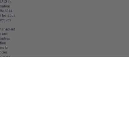
FID II).
mation
596/2014
r les abus
ectives
)
Parlement
s aux
'autres
tion
ans le
cier.
f et ne
 tenu
r final
ute
 éventuelle
al. Il est
ns
s des
nt à ses
erte
ent de
s
 risque
au capital