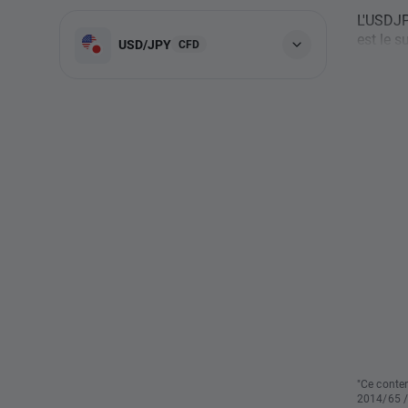
L'USDJP
est le s
USD/JPY
CFD
"Ce conten
2014/65 /