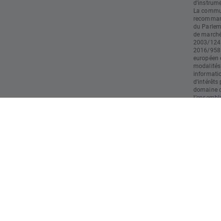
d'instrume
La commun
recommand
du Parlem
de marché)
2003/124 
2016/958 
européen e
modalités
informati
d'intérêts
domaine du
L’ensemble
doivent pa
d’investis
responsabl
restant le
utilisatio
opération
strictemen
commercia
résultats 
risques et
rapide en 
l'argent l
comprenez
probable 
investi."