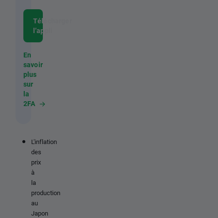
Télécharger
l’appli
En
savoir
plus
sur
la
2FA
L'inflation
des
prix
à
la
production
au
Japon