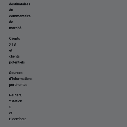
destinataires
du
commentaire
de
marché
Clients
XTB
et
clients
potentiels
Sources
d’informations
pertinentes
Reuters,
xStation
5
et
Bloomberg