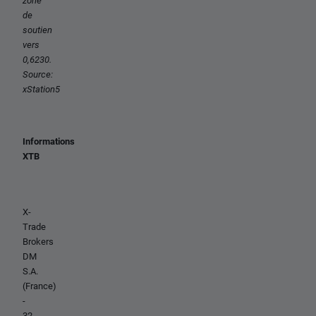
zone
de
soutien
vers
0,6230.
Source:
xStation5
Informations
XTB
X-
Trade
Brokers
DM
S.A.
(France)
-
32