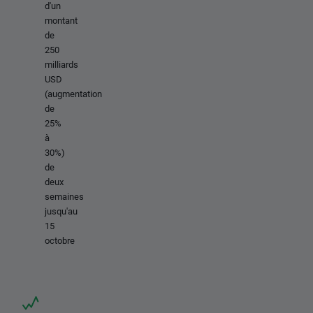
d'un
montant
de
250
milliards
USD
(augmentation
de
25%
à
30%)
de
deux
semaines
jusqu'au
15
octobre