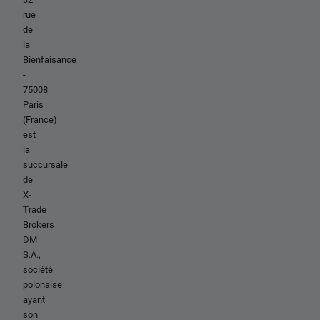
rue
de
la
Bienfaisance
-
75008
Paris
(France)
est
la
succursale
de
X-
Trade
Brokers
DM
S.A.,
société
polonaise
ayant
son