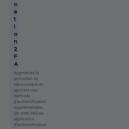
c
a
t
i
o
n
2
F
A
Augmentez la
protection de
votre compte en
ajoutant une
méthode
d’authentification
supplémentaire,
via code SMS ou
application
d’authentification.