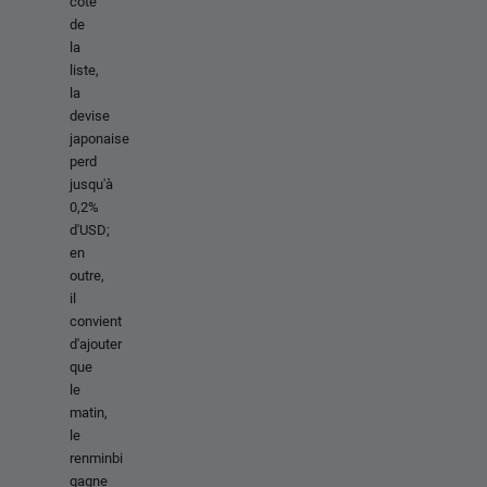
côté
de
la
liste,
la
devise
japonaise
perd
jusqu'à
0,2%
d'USD;
en
outre,
il
convient
d'ajouter
que
le
matin,
le
renminbi
gagne