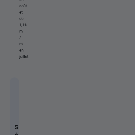
août
et
de
1,1%
m
/
m
en
juillet.
S
é