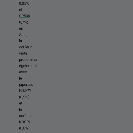
0,85%
et
SP500
0,7%;
en
Asie,
la
couleur
verte
prédomine
également,
avec
le
japonais
NIKKEI
(0,9%)
et
le
coréen
KOSPI
(0,8%)