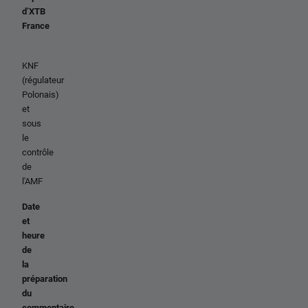
d’XTB
France
KNF
(régulateur
Polonais)
et
sous
le
contrôle
de
l'AMF
Date
et
heure
de
la
préparation
du
commentaire