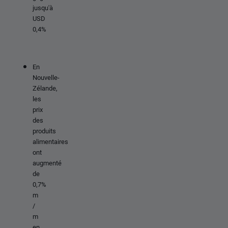
jusqu'à
USD
0,4%
En
Nouvelle-
Zélande,
les
prix
des
produits
alimentaires
ont
augmenté
de
0,7%
m
/
m
en