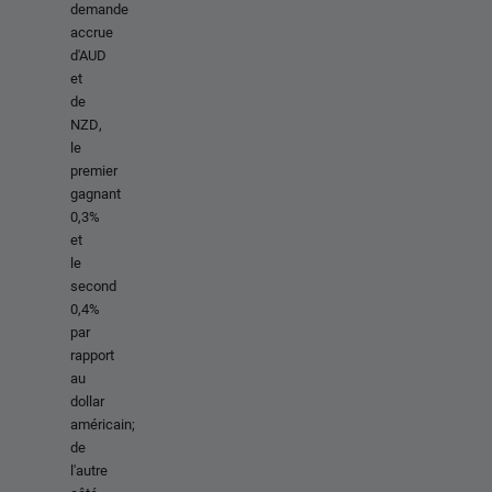
demande
accrue
d'AUD
et
de
NZD,
le
premier
gagnant
0,3%
et
le
second
0,4%
par
rapport
au
dollar
américain;
de
l'autre