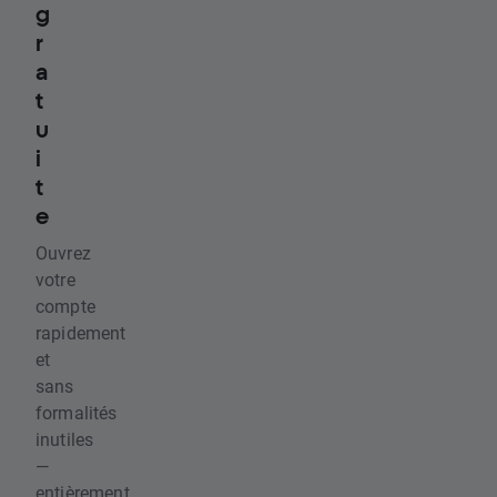
g
r
a
t
u
i
t
e
Ouvrez
votre
compte
rapidement
et
sans
formalités
inutiles
—
entièrement