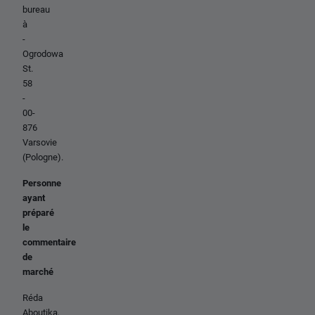
bureau
à
-
Ogrodowa
St.
58
-
00-
876
Varsovie
(Pologne).
Personne
ayant
préparé
le
commentaire
de
marché
Réda
Aboutika,