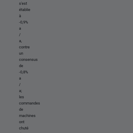
s'est
établie
à
-0,9%
a
/
a,
contre
un
consensus
de
-0,8%
a
/
a;
les
commandes
de
machines
ont
chuté