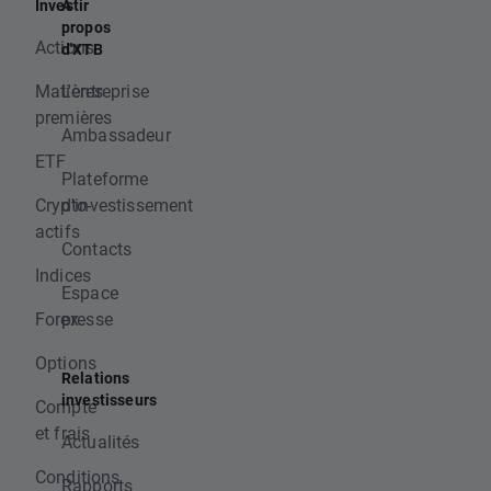
Investir
A
propos
Actions
d'XTB
Matières
L'entreprise
premières
Ambassadeur
ETF
Plateforme
Crypto-
d'investissement
actifs
Contacts
Indices
Espace
Forex
presse
Options
Relations
investisseurs
Compte
et frais
Actualités
Conditions
Rapports