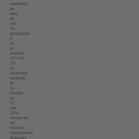
marketing
au
sens
de
l'art.
24,
paragraphe
3,
de
la
directive
2014/65
/UE
du
Parlement
européen
et
du
Conseil
du
15
mai
2014
concernant
les
marchés
d'instruments
financiers