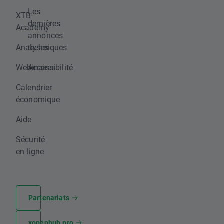
Les
XTB
dernières
Academy
annonces
Analyses
techniques
Webinaires
Accessibilité
Calendrier
économique
Aide
Sécurité
en ligne
Partenariats
xopenhub.pro