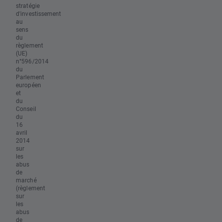
stratégie
d'investissement
au
sens
du
règlement
(UE)
n°596/2014
du
Parlement
européen
et
du
Conseil
du
16
avril
2014
sur
les
abus
de
marché
(règlement
sur
les
abus
de