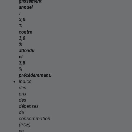
glissement
annuel
:
3,0
%
contre
3,0
%
attendu
et
3,8
%
précédemment.
Indice
des
prix
des
dépenses
de
consommation
(PCE)
en