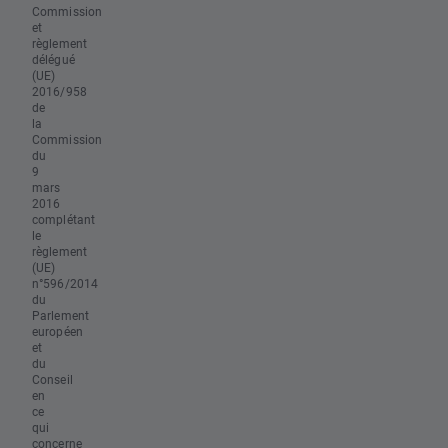
Commission
et
règlement
délégué
(UE)
2016/958
de
la
Commission
du
9
mars
2016
complétant
le
règlement
(UE)
n°596/2014
du
Parlement
européen
et
du
Conseil
en
ce
qui
concerne