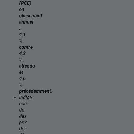
(PCE)
en
glissement
annuel
:
4,1
%
contre
4,2
%
attendu
et
4,6
%
précédemment.
Indice
core
de
des
prix
des