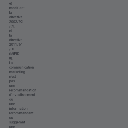
et
modifiant
la
directive
2002/92
/CE
et
la
directive
2011/61
/UE
(MiFID
II).
La
communication
marketing
n'est
pas
une
recommandation
d'investissement
ou
une
information
recommandant
ou
suggérant
une