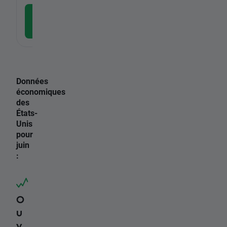
Télécharger l'application
gratuite
Données
économiques
des
États-
Unis
pour
juin
:
O
u
v