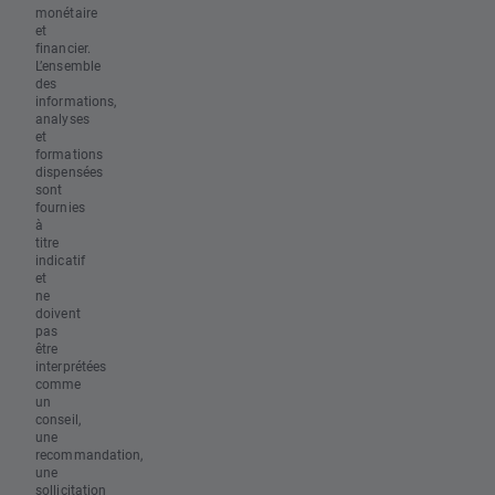
monétaire
et
financier.
L’ensemble
des
informations,
analyses
et
formations
dispensées
sont
fournies
à
titre
indicatif
et
ne
doivent
pas
être
interprétées
comme
un
conseil,
une
recommandation,
une
sollicitation