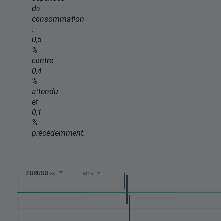
de
consommation
:
0,5
%
contre
0,4
%
attendu
et
0,1
%
précédemment.