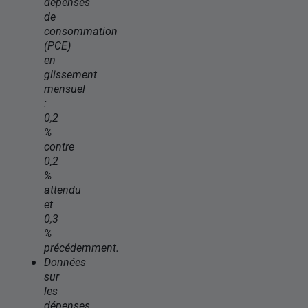
dépenses
de
consommation
(PCE)
en
glissement
mensuel
:
0,2
%
contre
0,2
%
attendu
et
0,3
%
précédemment.
Données
sur
les
dépenses