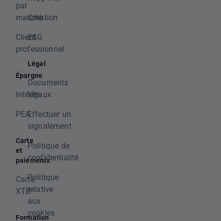
par
marché
Cotation
Client
ESG
professionnel
Légal
Épargne
Documents
Intérêts
légaux
PEA
Effectuer un
signalement
Carte
Politique de
et
confidentialité
paiements
Politique
Carte
relative
XTB
aux
cookies
Formation