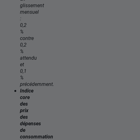
glissement
mensuel
:
0,2
%
contre
0,2
%
attendu
et
0,1
%
précédemment.
Indice
core
des
prix
des
dépenses
de
consommation