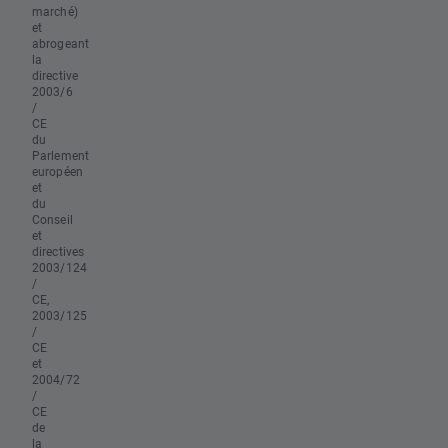
marché)
et
abrogeant
la
directive
2003/6
/
CE
du
Parlement
européen
et
du
Conseil
et
directives
2003/124
/
CE,
2003/125
/
CE
et
2004/72
/
CE
de
la