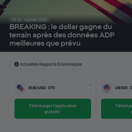
15:18 · 4 janvier 2024
BREAKING : le dollar gagne du
terrain après des données ADP
meilleures que prévu
Actualités Rapports Économiques
-
EUR/USD
US500
CFD
-
Télécharger l'application
Téléchar
gratuite