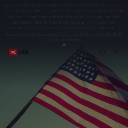
Les CFD sont des instruments complexes et présentent un risque
élevé de perte rapide en capital en raison de l'effet de levier.
77% de
comptes d'investisseurs de détail perdent de l'argent lors de la
négociation de CFD avec ce fournisseur.
Vous devez vous
assurer
que vous comprenez comment les CFD fonctionnent et
que vous pouvez vous permettre de prendre le risque probable de
perdre votre argent.