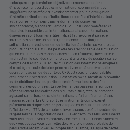
techniques de présentation objective de recommandations
d'investissement ou d'autres informations recommandant ou
suggérant une stratégie d'investissement et pour la divulgation
d'intérêts particuliers ou d'indications de conflits d'intérêt ou tout
autre conseil, y compris dans le domaine du conseil en
investissement, au sens de l'article L321-1 du Code monétaire et
financier. L’ensemble des informations, analyses et formations
dispensées sont fournies à titre indicatif et ne doivent pas être
interprétées comme un conseil, une recommandation, une
sollicitation d’investissement ou incitation à acheter ou vendre des
produits financiers. XTB ne peut être tenu responsable de l’utilisation
qui en est faite et des conséquences qui en résultent, l’investisseur
final restant le seul décisionnaire quant à la prise de position sur son
compte de trading XTB. Toute utilisation des informations évoquées,
et à cet égard toute décision prise relativement à une éventuelle
opération d’achat ou de vente de
CFD
, est sous la responsabilité
exclusive de l’investisseur final. Il est strictement interdit de reproduire
ou de distribuer tout ou partie de ces informations à des fins
commerciales ou privées. Les performances passées ne sont pas
nécessairement indicatives des résultats futurs, et toute personne
agissant sur la base de ces informations le fait entièrement à ses
risques et périls. Les CFD sont des instruments complexes et
présentent un risque élevé de perte rapide en capital en raison de
l'effet de levier. 77% de comptes d'investisseurs de détail perdent de
l'argent lors de la négociation de CFD avec ce fournisseur. Vous devez
vous assurer que vous comprenez comment les CFD fonctionnent et
que vous pouvez vous permettre de prendre le risque probable de
perdre votre
argent
. Avec le Compte Risque Limité, le risque de pertes