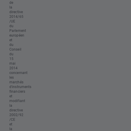
de
la
directive
2014/65
/UE
du
Parlement
européen
et
du
Conseil
du
15
mai
2014
concernant
les
marchés
d'instruments
financiers
et
modifiant
la
directive
2002/92
/CE
et
la