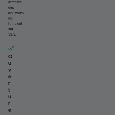
attentes
des
analystes
qui
tablaient
sur
58,5.
O
u
v
e
r
t
u
r
e