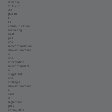
directive
2011/61
/UE
(MiFID
II).
La
communication
marketing
n'est
pas
une
recommandation
d'investissement
ou
une
information
recommandant
ou
suggérant
une
stratégie
d'investissement
au
sens
du
règlement
(UE)
n°596/2014