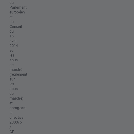
du
Parlement
européen
et
du
Conseil
du
16
avril
2014
sur
les
abus
de
marché
(règlement
sur
les
abus
de
marché)
et
abrogeant
la
directive
2003/6
/
CE