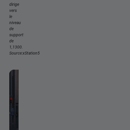
dirige
vers
le
niveau
de
support
de
1,1300.
Source:xStation5