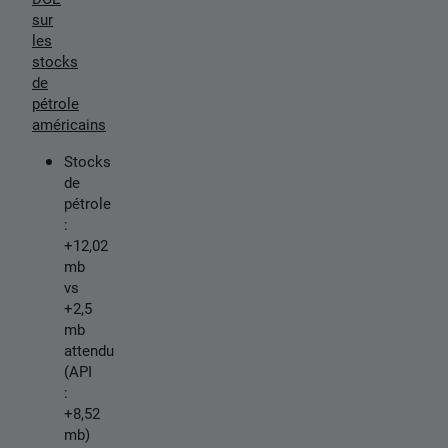
sur
les
stocks
de
pétrole
américains
Stocks
de
pétrole
:
+12,02
mb
vs
+2,5
mb
attendu
(API
:
+8,52
mb)