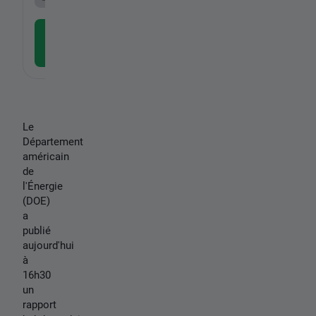
Télécharger l'application
gratuite
Le
Département
américain
de
l'Énergie
(DOE)
a
publié
aujourd'hui
à
16h30
un
rapport