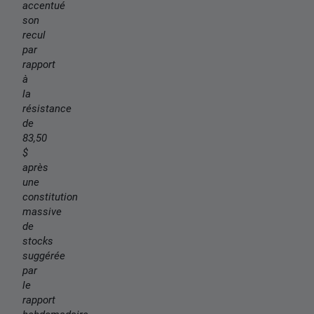
accentué
son
recul
par
rapport
à
la
résistance
de
83,50
$
après
une
constitution
massive
de
stocks
suggérée
par
le
rapport