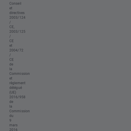
Conseil
et
directives
2003/124
/
CE,
2003/125
/
CE
et
2004/72
/
CE
de
la
Commission
et
règlement
délégué
(UE)
2016/958
de
la
Commission
du
9
mars
2016