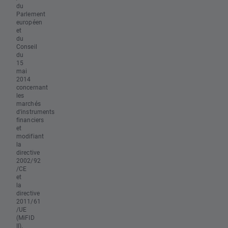
du
Parlement
européen
et
du
Conseil
du
15
mai
2014
concernant
les
marchés
d'instruments
financiers
et
modifiant
la
directive
2002/92
/CE
et
la
directive
2011/61
/UE
(MiFID
II).