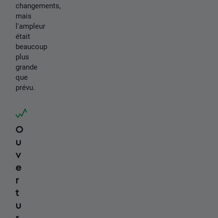
changements,
mais
l'ampleur
était
beaucoup
plus
grande
que
prévu.
O
u
v
e
r
t
u
r