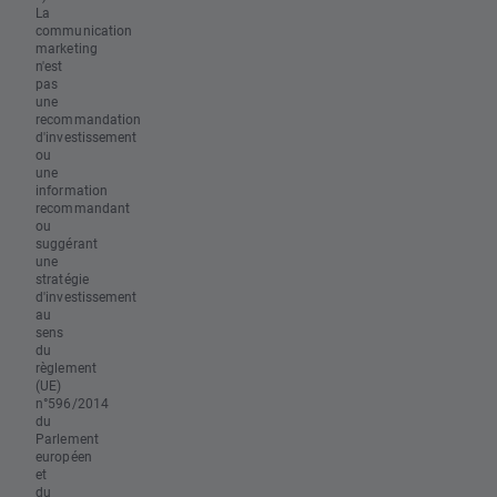
La
communication
marketing
n'est
pas
une
recommandation
d'investissement
ou
une
information
recommandant
ou
suggérant
une
stratégie
d'investissement
au
sens
du
règlement
(UE)
n°596/2014
du
Parlement
européen
et
du