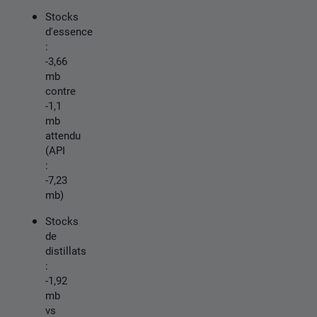
Stocks
d'essence
:
-3,66
mb
contre
-1,1
mb
attendu
(API
:
-7,23
mb)
Stocks
de
distillats
:
-1,92
mb
vs