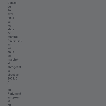
Conseil
du
16
avril
2014
sur
les
abus
de
marché
(règlement
sur
les
abus
de
marché)
et
abrogeant
la
directive
2003/6
/
CE
du
Parlement
européen
et
du