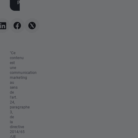
publication des chiffres de
tendance
l'emploi, l'or repart à la
hausse
"Ce
contenu
est
une
communication
marketing
au
sens
de
l'art.
24,
paragraphe
3,
de
la
directive
2014/65
/UE