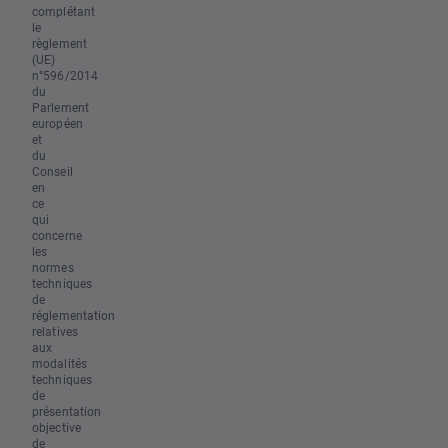
complétant
le
règlement
(UE)
n°596/2014
du
Parlement
européen
et
du
Conseil
en
ce
qui
concerne
les
normes
techniques
de
réglementation
relatives
aux
modalités
techniques
de
présentation
objective
de