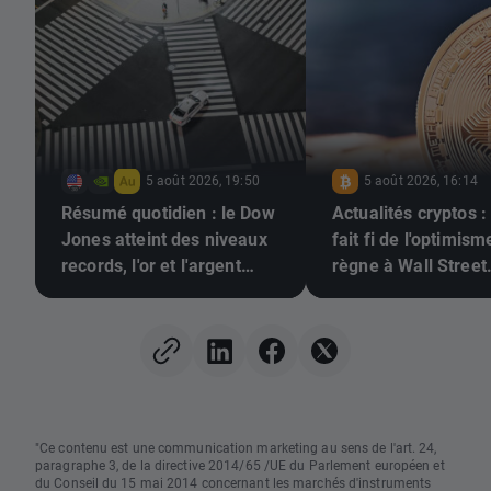
5 août 2026, 19:50
5 août 2026, 16:14
Résumé quotidien : le Dow
Actualités cryptos :
Jones atteint des niveaux
fait fi de l'optimism
records, l'or et l'argent
règne à Wall Street
rebondissent grâce aux
marché haussier d
espoirs d'un accord entre
cryptomonnaies est-
les États-Unis et l'Iran
le point de revenir 
"Ce contenu est une communication marketing au sens de l'art. 24,
paragraphe 3, de la directive 2014/65 /UE du Parlement européen et
du Conseil du 15 mai 2014 concernant les marchés d'instruments