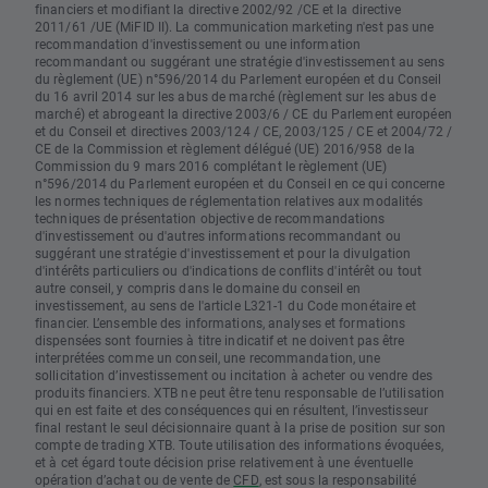
financiers et modifiant la directive 2002/92 /CE et la directive
2011/61 /UE (MiFID II). La communication marketing n'est pas une
recommandation d'investissement ou une information
recommandant ou suggérant une stratégie d'investissement au sens
du règlement (UE) n°596/2014 du Parlement européen et du Conseil
du 16 avril 2014 sur les abus de marché (règlement sur les abus de
marché) et abrogeant la directive 2003/6 / CE du Parlement européen
et du Conseil et directives 2003/124 / CE, 2003/125 / CE et 2004/72 /
CE de la Commission et règlement délégué (UE) 2016/958 de la
Commission du 9 mars 2016 complétant le règlement (UE)
n°596/2014 du Parlement européen et du Conseil en ce qui concerne
les normes techniques de réglementation relatives aux modalités
techniques de présentation objective de recommandations
d'investissement ou d'autres informations recommandant ou
suggérant une stratégie d'investissement et pour la divulgation
d'intérêts particuliers ou d'indications de conflits d'intérêt ou tout
autre conseil, y compris dans le domaine du conseil en
investissement, au sens de l'article L321-1 du Code monétaire et
financier. L’ensemble des informations, analyses et formations
dispensées sont fournies à titre indicatif et ne doivent pas être
interprétées comme un conseil, une recommandation, une
sollicitation d’investissement ou incitation à acheter ou vendre des
produits financiers. XTB ne peut être tenu responsable de l’utilisation
qui en est faite et des conséquences qui en résultent, l’investisseur
final restant le seul décisionnaire quant à la prise de position sur son
compte de trading XTB. Toute utilisation des informations évoquées,
et à cet égard toute décision prise relativement à une éventuelle
opération d’achat ou de vente de
CFD
, est sous la responsabilité