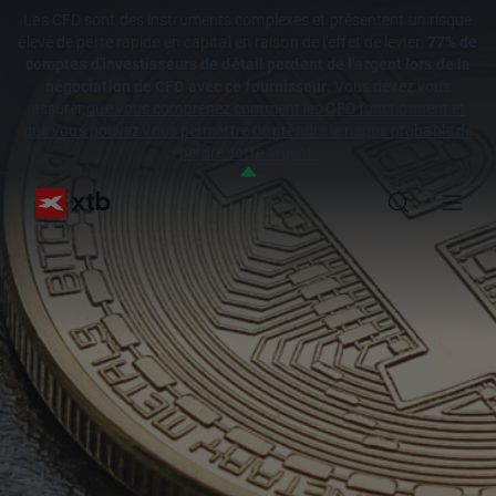
Les CFD sont des instruments complexes et présentent un risque
élevé de perte rapide en capital en raison de l'effet de levier.
77% de
comptes d'investisseurs de détail perdent de l'argent lors de la
négociation de CFD avec ce fournisseur.
Vous devez vous
assurer
que vous comprenez comment les CFD fonctionnent et
que vous pouvez vous permettre de prendre le risque probable de
perdre votre argent.