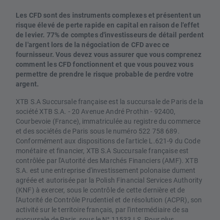
Les CFD sont des instruments complexes et présentent un
risque élevé de perte rapide en capital en raison de l'effet
de levier. 77% de comptes d'investisseurs de détail perdent
de l'argent lors de la négociation de CFD avec ce
fournisseur. Vous devez vous assurer que vous comprenez
comment les CFD fonctionnent et que vous pouvez vous
permettre de prendre le risque probable de perdre votre
argent.
XTB S.A Succursale française est la succursale de Paris de la
société XTB S.A. - 20 Avenue André Prothin - 92400,
Courbevoie (France), immatriculée au registre du commerce
et des sociétés de Paris sous le numéro 522 758 689.
Conformément aux dispositions de l'article L.621-9 du Code
monétaire et financier, XTB S.A Succursale française est
contrôlée par l'Autorité des Marchés Financiers (AMF). XTB
S.A. est une entreprise d'investissement polonaise dument
agréée et autorisée par la Polish Financial Services Authority
(KNF) à exercer, sous le contrôle de cette dernière et de
l'Autorité de Contrôle Prudentiel et de résolution (ACPR), son
activité sur le territoire français, par l'intermédiaire de sa
succursale de Paris, sous le N° 11533 LS. Pour plus