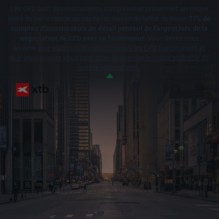
Les CFD sont des instruments complexes et présentent un risque
élevé de perte rapide en capital en raison de l'effet de levier.
77% de
comptes d'investisseurs de détail perdent de l'argent lors de la
négociation de CFD avec ce fournisseur.
Vous devez vous
assurer
que vous comprenez comment les CFD fonctionnent et
que vous pouvez vous permettre de prendre le risque probable de
perdre votre argent.