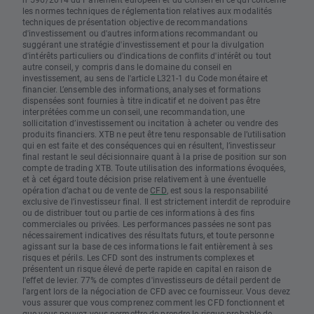
les normes techniques de réglementation relatives aux modalités
techniques de présentation objective de recommandations
d'investissement ou d'autres informations recommandant ou
suggérant une stratégie d'investissement et pour la divulgation
d'intérêts particuliers ou d'indications de conflits d'intérêt ou tout
autre conseil, y compris dans le domaine du conseil en
investissement, au sens de l'article L321-1 du Code monétaire et
financier. L’ensemble des informations, analyses et formations
dispensées sont fournies à titre indicatif et ne doivent pas être
interprétées comme un conseil, une recommandation, une
sollicitation d’investissement ou incitation à acheter ou vendre des
produits financiers. XTB ne peut être tenu responsable de l’utilisation
qui en est faite et des conséquences qui en résultent, l’investisseur
final restant le seul décisionnaire quant à la prise de position sur son
compte de trading XTB. Toute utilisation des informations évoquées,
et à cet égard toute décision prise relativement à une éventuelle
opération d’achat ou de vente de
CFD
, est sous la responsabilité
exclusive de l’investisseur final. Il est strictement interdit de reproduire
ou de distribuer tout ou partie de ces informations à des fins
commerciales ou privées. Les performances passées ne sont pas
nécessairement indicatives des résultats futurs, et toute personne
agissant sur la base de ces informations le fait entièrement à ses
risques et périls. Les CFD sont des instruments complexes et
présentent un risque élevé de perte rapide en capital en raison de
l'effet de levier. 77% de comptes d'investisseurs de détail perdent de
l'argent lors de la négociation de CFD avec ce fournisseur. Vous devez
vous assurer que vous comprenez comment les CFD fonctionnent et
que vous pouvez vous permettre de prendre le risque probable de