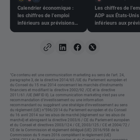
Calendrier économique :
Les chiffres de l'em
les chiffres de l'emploi
ADP aux États-Unis
inférieurs aux prévisions
inférieurs aux prévi
pourraient-ils pousser la
L'EUR/USD poursuit
Fed à relever ses taux ?
hausse 📈
"Ce contenu est une communication marketing au sens de l'art. 24,
paragraphe 3, de la directive 2014/65 /UE du Parlement européen et
du Conseil du 15 mai 2014 concernant les marchés d'instruments
financiers et modifiant la directive 2002/92 /CE et la directive
2011/61 /UE (MiFID II). La communication marketing n'est pas une
recommandation d'investissement ou une information
recommandant ou suggérant une stratégie d'investissement au sens
du règlement (UE) n°596/2014 du Parlement européen et du Conseil
du 16 avril 2014 sur les abus de marché (règlement sur les abus de
marché) et abrogeant la directive 2003/6 / CE du Parlement européen
et du Conseil et directives 2003/124 / CE, 2003/125 / CE et 2004/72 /
CE de la Commission et règlement délégué (UE) 2016/958 de la
Commission du 9 mars 2016 complétant le règlement (UE)
n°596/2014 du Parlement européen et du Conseil en ce qui concerne