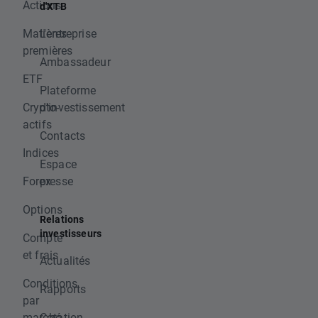
Actions
d'XTB
Matières
L'entreprise
premières
Ambassadeur
ETF
Plateforme
Crypto-
d'investissement
actifs
Contacts
Indices
Espace
Forex
presse
Options
Relations
investisseurs
Compte
et frais
Actualités
Conditions
Rapports
par
marché
Cotation