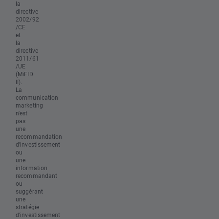
la
directive
2002/92
/CE
et
la
directive
2011/61
/UE
(MiFID
II).
La
communication
marketing
n'est
pas
une
recommandation
d'investissement
ou
une
information
recommandant
ou
suggérant
une
stratégie
d'investissement