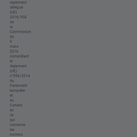
règlement
délégué
(UE)
2016/958
de
la
Commission
du
9
mars
2016
complétant
le
règlement
(UE)
n°596/2014
du
Parlement
européen
et
du
Conseil
en
ce
qui
concerne
les
normes