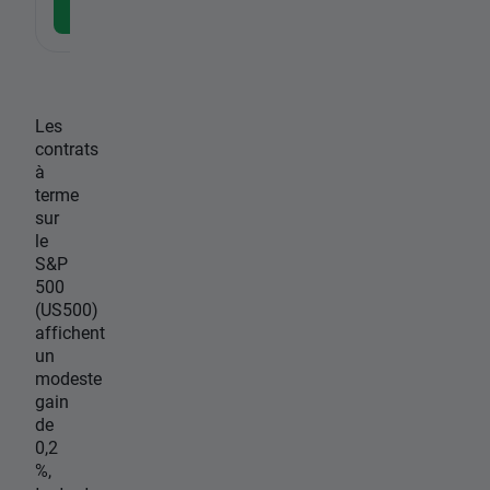
gratuite
Les
contrats
à
terme
sur
le
S&P
500
(US500)
affichent
un
modeste
gain
de
0,2
%,