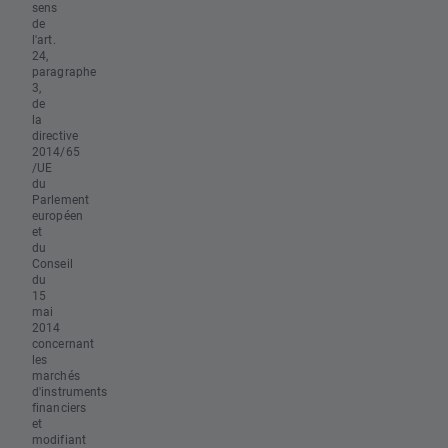
sens
de
l'art.
24,
paragraphe
3,
de
la
directive
2014/65
/UE
du
Parlement
européen
et
du
Conseil
du
15
mai
2014
concernant
les
marchés
d'instruments
financiers
et
modifiant