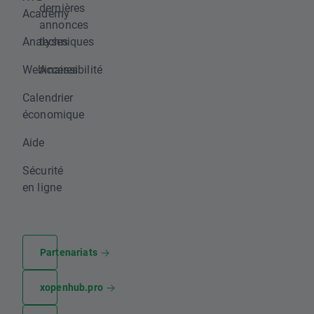
dernières
Academy
annonces
Analyses
techniques
Webinaires
Accessibilité
Calendrier
économique
Aide
Sécurité
en ligne
Partenariats
xopenhub.pro