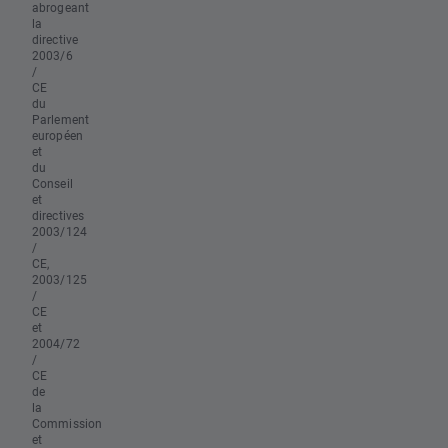
abrogeant
la
directive
2003/6
/
CE
du
Parlement
européen
et
du
Conseil
et
directives
2003/124
/
CE,
2003/125
/
CE
et
2004/72
/
CE
de
la
Commission
et