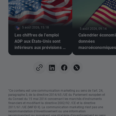
5 août 2026, 15:18
5 août 2026, 09:14
Les chiffres de l'emploi
Calendrier économi
ADP aux États-Unis sont
données
inférieurs aux prévisions !
macroéconomique
L'EUR/USD poursuit sa
américaines et résu
hausse 📈
des géants de la te
"Ce contenu est une communication marketing au sens de l'art. 24,
paragraphe 3, de la directive 2014/65 /UE du Parlement européen et
du Conseil du 15 mai 2014 concernant les marchés d'instruments
financiers et modifiant la directive 2002/92 /CE et la directive
2011/61 /UE (MiFID II). La communication marketing n'est pas une
recommandation d'investissement ou une information
recommandant ou suggérant une stratégie d'investissement au sens