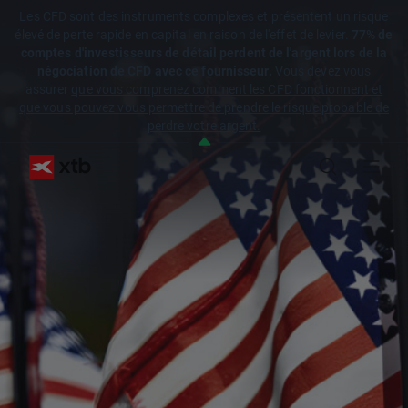
Les CFD sont des instruments complexes et présentent un risque
élevé de perte rapide en capital en raison de l'effet de levier.
77% de
comptes d'investisseurs de détail perdent de l'argent lors de la
négociation de CFD avec ce fournisseur.
Vous devez vous
assurer
que vous comprenez comment les CFD fonctionnent et
que vous pouvez vous permettre de prendre le risque probable de
perdre votre argent.