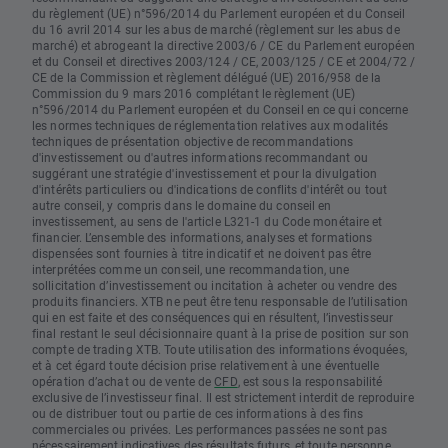
du règlement (UE) n°596/2014 du Parlement européen et du Conseil
du 16 avril 2014 sur les abus de marché (règlement sur les abus de
marché) et abrogeant la directive 2003/6 / CE du Parlement européen
et du Conseil et directives 2003/124 / CE, 2003/125 / CE et 2004/72 /
CE de la Commission et règlement délégué (UE) 2016/958 de la
Commission du 9 mars 2016 complétant le règlement (UE)
n°596/2014 du Parlement européen et du Conseil en ce qui concerne
les normes techniques de réglementation relatives aux modalités
techniques de présentation objective de recommandations
d'investissement ou d'autres informations recommandant ou
suggérant une stratégie d'investissement et pour la divulgation
d'intérêts particuliers ou d'indications de conflits d'intérêt ou tout
autre conseil, y compris dans le domaine du conseil en
investissement, au sens de l'article L321-1 du Code monétaire et
financier. L’ensemble des informations, analyses et formations
dispensées sont fournies à titre indicatif et ne doivent pas être
interprétées comme un conseil, une recommandation, une
sollicitation d’investissement ou incitation à acheter ou vendre des
produits financiers. XTB ne peut être tenu responsable de l’utilisation
qui en est faite et des conséquences qui en résultent, l’investisseur
final restant le seul décisionnaire quant à la prise de position sur son
compte de trading XTB. Toute utilisation des informations évoquées,
et à cet égard toute décision prise relativement à une éventuelle
opération d’achat ou de vente de
CFD
, est sous la responsabilité
exclusive de l’investisseur final. Il est strictement interdit de reproduire
ou de distribuer tout ou partie de ces informations à des fins
commerciales ou privées. Les performances passées ne sont pas
nécessairement indicatives des résultats futurs, et toute personne