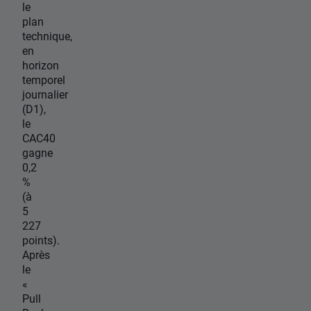
le
plan
technique,
en
horizon
temporel
journalier
(D1),
le
CAC40
gagne
0,2
%
(à
5
227
points).
Après
le
«
Pull