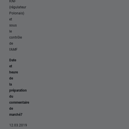
KNF
(régulateur
Polonais)
et
sous
le
contrôle
de
l'AMF
Date
et
heure
de
la
préparation
du
commentaire
de
marché7
12.03.2019