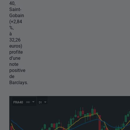
40,
Saint-
Gobain
(+2,84
%,
à
32,26
euros)
profite
d’une
note
positive
de
Barclays.