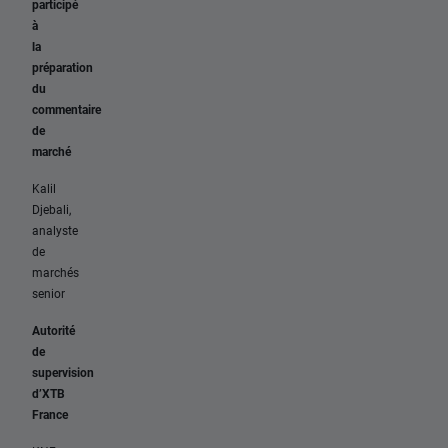
participé
à
la
préparation
du
commentaire
de
marché
Kalil
Djebali,
analyste
de
marchés
senior
Autorité
de
supervision
d’XTB
France