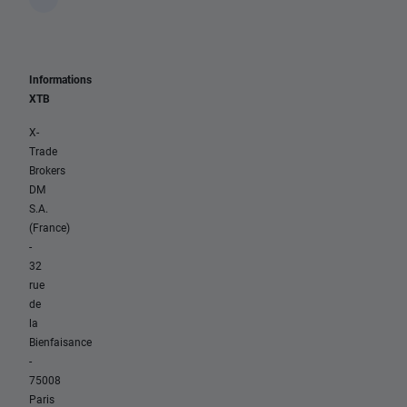
Informations
XTB
X-
Trade
Brokers
DM
S.A.
(France)
-
32
rue
de
la
Bienfaisance
-
75008
Paris