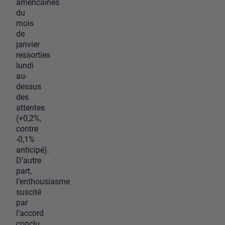
américaines
du
mois
de
janvier
ressorties
lundi
au-
dessus
des
attentes
(+0,2%,
contre
-0,1%
anticipé).
D’autre
part,
l’enthousiasme
suscité
par
l’accord
conclu