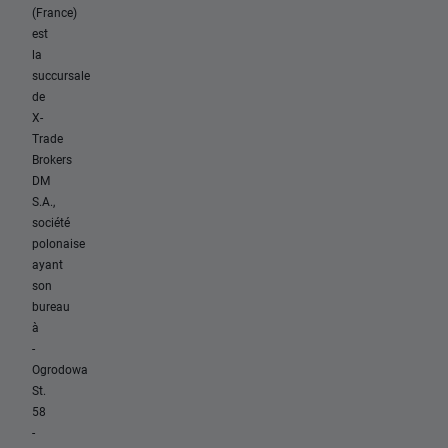
(France)
est
la
succursale
de
X-
Trade
Brokers
DM
S.A.,
société
polonaise
ayant
son
bureau
à
-
Ogrodowa
St.
58
-