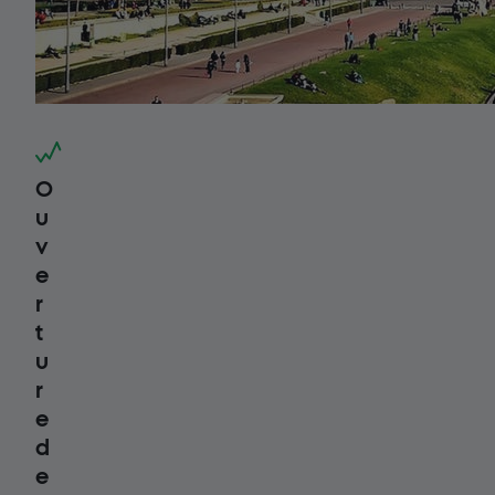
O
u
v
e
r
t
u
r
e
d
e