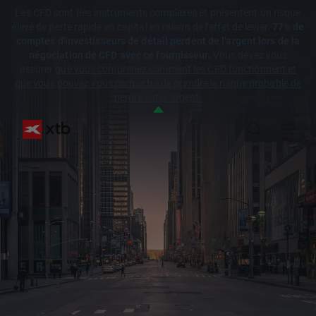
Les CFD sont des instruments complexes et présentent un risque
élevé de perte rapide en capital en raison de l'effet de levier.
77% de
comptes d'investisseurs de détail perdent de l'argent lors de la
négociation de CFD avec ce fournisseur.
Vous devez vous
assurer
que vous comprenez comment les CFD fonctionnent et
que vous pouvez vous permettre de prendre le risque probable de
perdre votre argent.