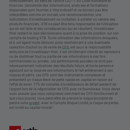
investissement, au sens de l'article L321-1 du Code monétaire et
financier. L’ensemble des informations, analyses et formations
dispensées sont fournies à titre indicatif et ne doivent pas être
interprétées comme un conseil, une recommandation, une
sollicitation d’investissement ou incitation à acheter ou vendre des
produits financiers. XTB ne peut être tenu responsable de l’utilisation
qui en est faite et des conséquences qui en résultent, l’investisseur
final restant le seul décisionnaire quant à la prise de position sur son
compte de trading XTB. Toute utilisation des informations évoquées,
et à cet égard toute décision prise relativement à une éventuelle
opération d’achat ou de vente de
CFD
, est sous la responsabilité
exclusive de l’investisseur final. Il est strictement interdit de reproduire
ou de distribuer tout ou partie de ces informations à des fins
commerciales ou privées. Les performances passées ne sont pas
nécessairement indicatives des résultats futurs, et toute personne
agissant sur la base de ces informations le fait entièrement à ses
risques et périls. Les CFD sont des instruments complexes et
présentent un risque élevé de perte rapide en capital en raison de
l'effet de levier. 77% de comptes d'investisseurs de détail perdent de
l'argent lors de la négociation de CFD avec ce fournisseur. Vous devez
vous assurer que vous comprenez comment les CFD fonctionnent et
que vous pouvez vous permettre de prendre le risque probable de
perdre votre
argent
. Avec le Compte Risque Limité, le risque de pertes
est limité au capital investi."