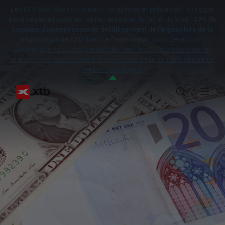
Les CFD sont des instruments complexes et présentent un risque
élevé de perte rapide en capital en raison de l'effet de levier.
77% de
comptes d'investisseurs de détail perdent de l'argent lors de la
négociation de CFD avec ce fournisseur.
Vous devez vous
assurer
que vous comprenez comment les CFD fonctionnent et
que vous pouvez vous permettre de prendre le risque probable de
perdre votre argent.