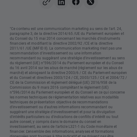
"Ce contenu est une communication marketing au sens de l'art. 24,
paragraphe 3, de la directive 2014/65 /UE du Parlement européen et
du Conseil du 15 mai 2014 concernant les marchés d'instruments
financiers et modifiant la directive 2002/92 /CE et la directive
2011/61 /UE (MiFID II). La communication marketing n'est pas une
recommandation d'investissement ou une information
recommandant ou suggérant une stratégie d'investissement au sens
du règlement (UE) n°596/2014 du Parlement européen et du Conseil
du 16 avril 2014 sur les abus de marché (règlement sur les abus de
marché) et abrogeant la directive 2003/6 / CE du Parlement européen
et du Conseil et directives 2003/124 / CE, 2003/125 / CE et 2004/72 /
CE de la Commission et règlement délégué (UE) 2016/958 de la
Commission du 9 mars 2016 complétant le règlement (UE)
n°596/2014 du Parlement européen et du Conseil en ce qui concerne
les normes techniques de réglementation relatives aux modalités
techniques de présentation objective de recommandations
d'investissement ou d'autres informations recommandant ou
suggérant une stratégie d'investissement et pour la divulgation
d'intérêts particuliers ou d'indications de conflits d'intérêt ou tout
autre conseil, y compris dans le domaine du conseil en
investissement, au sens de l'article L321-1 du Code monétaire et
financier. L’ensemble des informations, analyses et formations
dispensées sont fournies à titre indicatif et ne doivent pas être