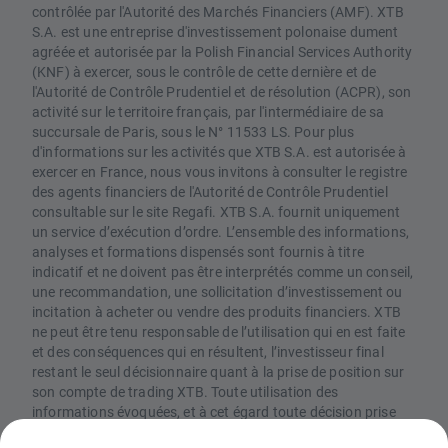
contrôlée par l'Autorité des Marchés Financiers (AMF). XTB
S.A. est une entreprise d'investissement polonaise dument
agréée et autorisée par la Polish Financial Services Authority
(KNF) à exercer, sous le contrôle de cette dernière et de
l'Autorité de Contrôle Prudentiel et de résolution (ACPR), son
activité sur le territoire français, par l'intermédiaire de sa
succursale de Paris, sous le N° 11533 LS. Pour plus
d'informations sur les activités que XTB S.A. est autorisée à
exercer en France, nous vous invitons à consulter le registre
des agents financiers de l'Autorité de Contrôle Prudentiel
consultable sur le site Regafi. XTB S.A. fournit uniquement
un service d’exécution d’ordre. L’ensemble des informations,
analyses et formations dispensés sont fournis à titre
indicatif et ne doivent pas être interprétés comme un conseil,
une recommandation, une sollicitation d’investissement ou
incitation à acheter ou vendre des produits financiers. XTB
ne peut être tenu responsable de l’utilisation qui en est faite
et des conséquences qui en résultent, l’investisseur final
restant le seul décisionnaire quant à la prise de position sur
son compte de trading XTB. Toute utilisation des
informations évoquées, et à cet égard toute décision prise
relativement à une éventuelle opération d’achat ou de vente