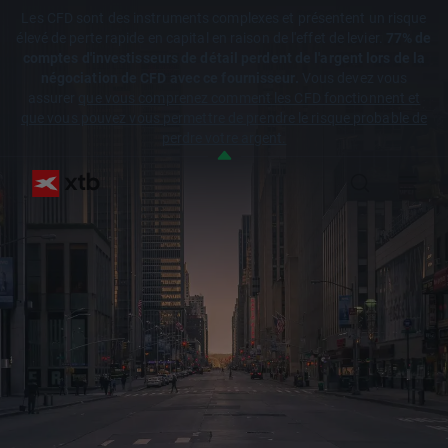
Les CFD sont des instruments complexes et présentent un risque
élevé de perte rapide en capital en raison de l'effet de levier.
77% de
comptes d'investisseurs de détail perdent de l'argent lors de la
négociation de CFD avec ce fournisseur.
Vous devez vous
assurer
que vous comprenez comment les CFD fonctionnent et
que vous pouvez vous permettre de prendre le risque probable de
perdre votre argent.