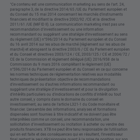
"Ce contenu est une communication marketing au sens de l'art. 24,
paragraphe 3, de la directive 2014/65 /UE du Parlement européen et
du Conseil du 15 mai 2014 concernant les marchés d'instruments
financiers et modifiant la directive 2002/92 /CE et la directive
2011/61 /UE (MiFID II). La communication marketing n'est pas une
recommandation d'investissement ou une information
recommandant ou suggérant une stratégie d'investissement au sens
du règlement (UE) n°596/2014 du Parlement européen et du Conseil
du 16 avril 2014 sur les abus de marché (règlement sur les abus de
marché) et abrogeant la directive 2003/6 / CE du Parlement européen
et du Conseil et directives 2003/124 / CE, 2003/125 / CE et 2004/72 /
CE de la Commission et règlement délégué (UE) 2016/958 de la
Commission du 9 mars 2016 complétant le règlement (UE)
n°596/2014 du Parlement européen et du Conseil en ce qui concerne
les normes techniques de réglementation relatives aux modalités
techniques de présentation objective de recommandations
d'investissement ou d'autres informations recommandant ou
suggérant une stratégie d'investissement et pour la divulgation
d'intérêts particuliers ou d'indications de conflits d'intérêt ou tout
autre conseil, y compris dans le domaine du conseil en
investissement, au sens de l'article L321-1 du Code monétaire et
financier. L’ensemble des informations, analyses et formations
dispensées sont fournies à titre indicatif et ne doivent pas être
interprétées comme un conseil, une recommandation, une
sollicitation d’investissement ou incitation à acheter ou vendre des
produits financiers. XTB ne peut être tenu responsable de l’utilisation
qui en est faite et des conséquences qui en résultent, l’investisseur
final restant le seul décisionnaire quant à la prise de position sur son