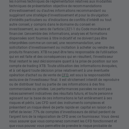
les normes techniques de réglementation relatives aux modalités
techniques de présentation objective de recommandations
d'investissement ou d'autres informations recommandant ou
suggérant une stratégie d'investissement et pour la divulgation
d'intérêts particuliers ou d'indications de conflits d'intérêt ou tout
autre conseil, y compris dans le domaine du conseil en
investissement, au sens de l'article L321-1 du Code monétaire et
financier. L’ensemble des informations, analyses et formations
dispensées sont fournies à titre indicatif et ne doivent pas être
interprétées comme un conseil, une recommandation, une
sollicitation d’investissement ou incitation à acheter ou vendre des
produits financiers. XTB ne peut être tenu responsable de l’utilisation
qui en est faite et des conséquences qui en résultent, l’investisseur
final restant le seul décisionnaire quant à la prise de position sur son
compte de trading XTB. Toute utilisation des informations évoquées,
et à cet égard toute décision prise relativement à une éventuelle
opération d’achat ou de vente de
CFD
, est sous la responsabilité
exclusive de l’investisseur final. Il est strictement interdit de reproduire
ou de distribuer tout ou partie de ces informations à des fins
commerciales ou privées. Les performances passées ne sont pas
nécessairement indicatives des résultats futurs, et toute personne
agissant sur la base de ces informations le fait entièrement à ses
risques et périls. Les CFD sont des instruments complexes et
présentent un risque élevé de perte rapide en capital en raison de
l'effet de levier. 77% de comptes d'investisseurs de détail perdent de
l'argent lors de la négociation de CFD avec ce fournisseur. Vous devez
vous assurer que vous comprenez comment les CFD fonctionnent et
que vous pouvez vous permettre de prendre le risque probable de