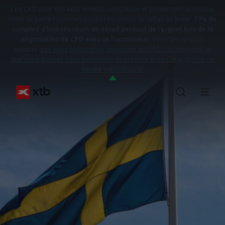
Les CFD sont des instruments complexes et présentent un risque
élevé de perte rapide en capital en raison de l'effet de levier.
77% de
comptes d'investisseurs de détail perdent de l'argent lors de la
négociation de CFD avec ce fournisseur.
Vous devez vous
assurer
que vous comprenez comment les CFD fonctionnent et
que vous pouvez vous permettre de prendre le risque probable de
perdre votre argent.