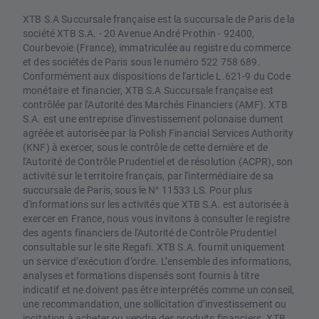
XTB S.A Succursale française est la succursale de Paris de la
société XTB S.A. - 20 Avenue André Prothin - 92400,
Courbevoie (France), immatriculée au registre du commerce
et des sociétés de Paris sous le numéro 522 758 689.
Conformément aux dispositions de l'article L.621-9 du Code
monétaire et financier, XTB S.A Succursale française est
contrôlée par l'Autorité des Marchés Financiers (AMF). XTB
S.A. est une entreprise d'investissement polonaise dument
agréée et autorisée par la Polish Financial Services Authority
(KNF) à exercer, sous le contrôle de cette dernière et de
l'Autorité de Contrôle Prudentiel et de résolution (ACPR), son
activité sur le territoire français, par l'intermédiaire de sa
succursale de Paris, sous le N° 11533 LS. Pour plus
d'informations sur les activités que XTB S.A. est autorisée à
exercer en France, nous vous invitons à consulter le registre
des agents financiers de l'Autorité de Contrôle Prudentiel
consultable sur le site Regafi. XTB S.A. fournit uniquement
un service d’exécution d’ordre. L’ensemble des informations,
analyses et formations dispensés sont fournis à titre
indicatif et ne doivent pas être interprétés comme un conseil,
une recommandation, une sollicitation d’investissement ou
incitation à acheter ou vendre des produits financiers. XTB