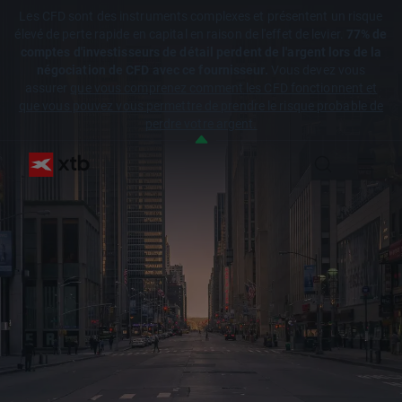
Les CFD sont des instruments complexes et présentent un risque
élevé de perte rapide en capital en raison de l'effet de levier.
77% de
comptes d'investisseurs de détail perdent de l'argent lors de la
négociation de CFD avec ce fournisseur.
Vous devez vous
assurer
que vous comprenez comment les CFD fonctionnent et
que vous pouvez vous permettre de prendre le risque probable de
perdre votre argent.