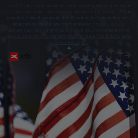
Les CFD sont des instruments complexes et présentent un risque
élevé de perte rapide en capital en raison de l'effet de levier.
77% de
comptes d'investisseurs de détail perdent de l'argent lors de la
négociation de CFD avec ce fournisseur.
Vous devez vous
assurer
que vous comprenez comment les CFD fonctionnent et
que vous pouvez vous permettre de prendre le risque probable de
perdre votre argent.