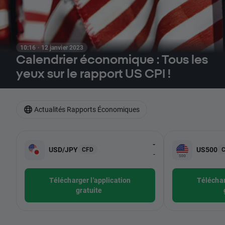
10:16 · 12 janvier 2023
Calendrier économique : Tous les
yeux sur le rapport US CPI !
Actualités Rapports Économiques
-
USD/JPY
US500
CFD
-
Télécharger l'application
Téléchar
gratuite