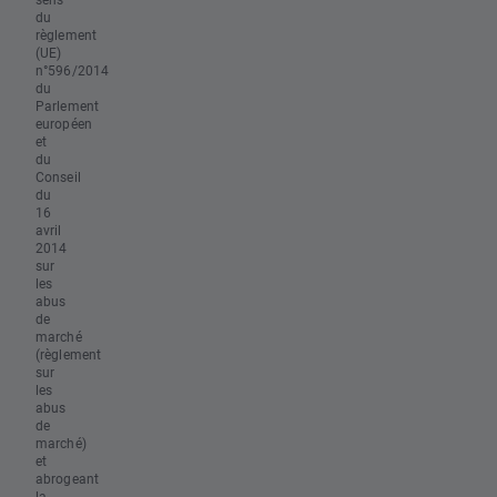
du
règlement
(UE)
n°596/2014
du
Parlement
européen
et
du
Conseil
du
16
avril
2014
sur
les
abus
de
marché
(règlement
sur
les
abus
de
marché)
et
abrogeant
la