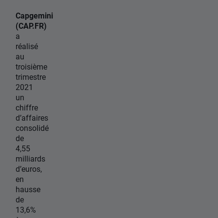
Capgemini
(CAP.FR)
a
réalisé
au
troisième
trimestre
2021
un
chiffre
d’affaires
consolidé
de
4,55
milliards
d’euros,
en
hausse
de
13,6%