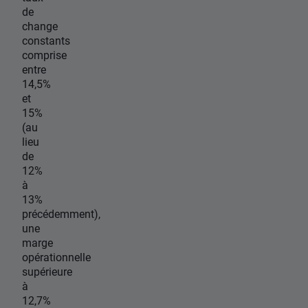
de
change
constants
comprise
entre
14,5%
et
15%
(au
lieu
de
12%
à
13%
précédemment),
une
marge
opérationnelle
supérieure
à
12,7%