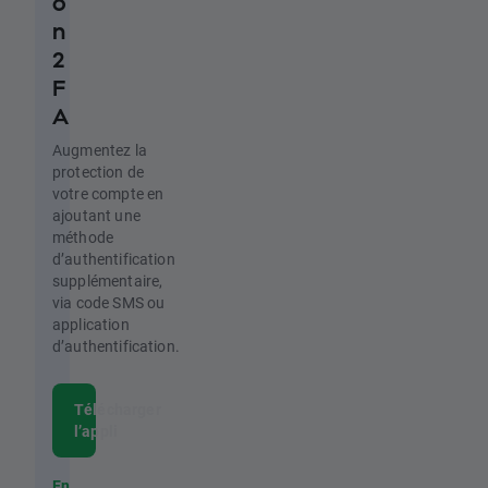
o
n
2
F
A
Augmentez la
protection de
votre compte en
ajoutant une
méthode
d’authentification
supplémentaire,
via code SMS ou
application
d’authentification.
Télécharger
l’appli
En