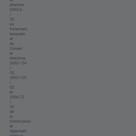
directive
2003/6
/
CE
du
Parlement
européen
et
du
Conseil
et
directives
2003/124
/
CE,
2003/125
/
CE
et
2004/72
/
CE
de
la
Commission
et
règlement
délégué