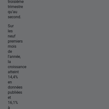
troisième
trimestre
qu'au
second.
Sur
les
neuf
premiers
mois
de
l'année,
la
croissance
atteint
14,4%
en
données
publiées
et
16,1%
à