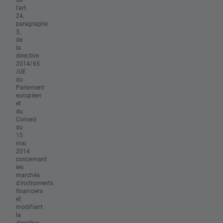
l'art.
24,
paragraphe
3,
de
la
directive
2014/65
/UE
du
Parlement
européen
et
du
Conseil
du
15
mai
2014
concernant
les
marchés
d'instruments
financiers
et
modifiant
la
directive