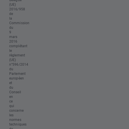
(UE)
2016/958
de
la
Commission
du
9
mars
2016
complétant
le
règlement
(UE)
n°596/2014
du
Parlement
européen
et
du
Conseil
en
ce
qui
concerne
les
normes
techniques
de