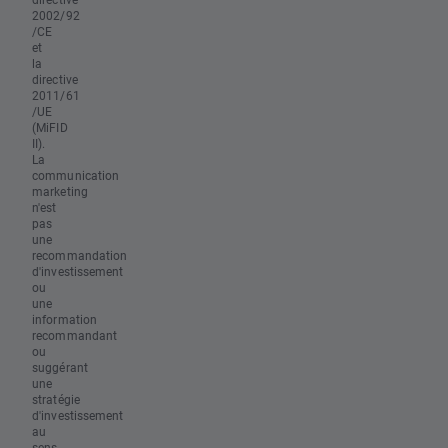
2002/92
/CE
et
la
directive
2011/61
/UE
(MiFID
II).
La
communication
marketing
n'est
pas
une
recommandation
d'investissement
ou
une
information
recommandant
ou
suggérant
une
stratégie
d'investissement
au
sens