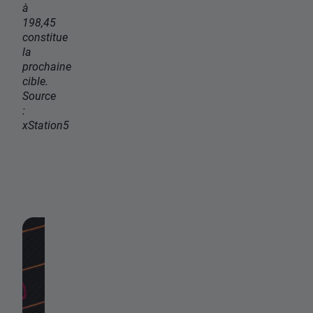
à
198,45
constitue
la
prochaine
cible.
Source
:
xStation5