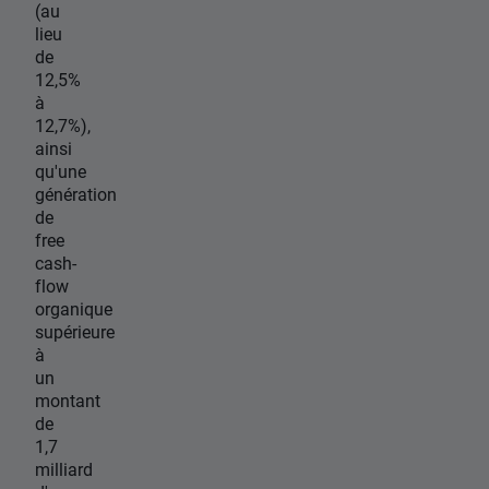
(au
lieu
de
12,5%
à
12,7%),
ainsi
qu'une
génération
de
free
cash-
flow
organique
supérieure
à
un
montant
de
1,7
milliard