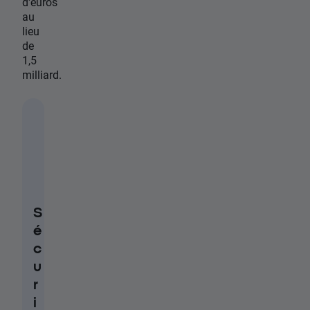
d'euros
au
lieu
de
1,5
milliard.
S
é
c
u
r
i