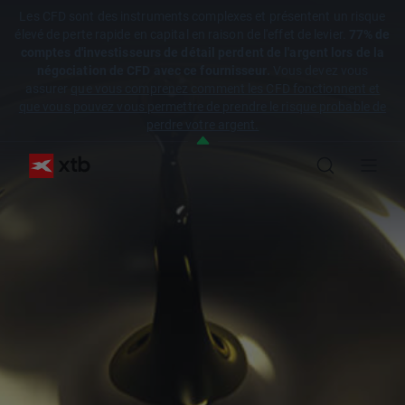
Les CFD sont des instruments complexes et présentent un risque
élevé de perte rapide en capital en raison de l'effet de levier.
77% de
comptes d'investisseurs de détail perdent de l'argent lors de la
négociation de CFD avec ce fournisseur.
Vous devez vous
assurer
que vous comprenez comment les CFD fonctionnent et
que vous pouvez vous permettre de prendre le risque probable de
perdre votre argent.