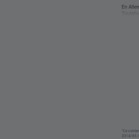
En Allem
Toutefoi
"Ce conten
2014/65 /