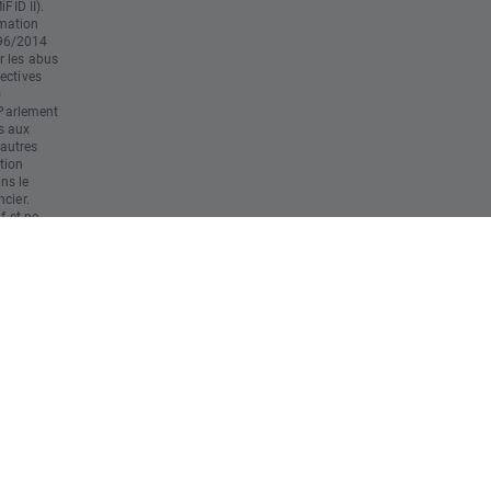
FID II).
mation
596/2014
r les abus
ectives
)
Parlement
s aux
'autres
tion
ans le
cier.
f et ne
 tenu
r final
ute
 éventuelle
al. Il est
ns
s des
nt à ses
erte
ent de
s
 risque
au capital