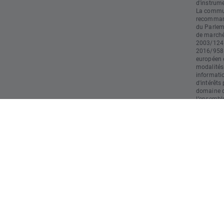
d'instrume
La commun
recommand
du Parlem
de marché)
2003/124 
2016/958 
européen e
modalités
informati
d'intérêts
domaine du
L’ensemble
doivent pa
d’investis
responsabl
restant le
utilisatio
opération
strictemen
commercia
résultats 
risques et
rapide en 
l'argent l
comprenez
probable 
investi."