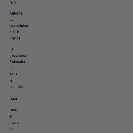
N/A
Autorité
de
supervision
d’XTB
France
KNF
(régulateur
Polonais)
et
sous
le
contrôle
de
l'AMF
Date
et
heure
de