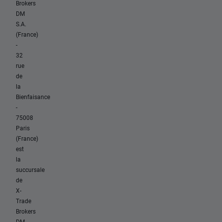
Brokers
DM
S.A.
(France)
-
32
rue
de
la
Bienfaisance
-
75008
Paris
(France)
est
la
succursale
de
X-
Trade
Brokers
DM