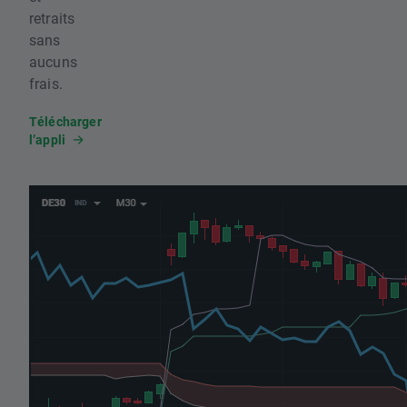
retraits
sans
aucuns
frais.
Télécharger
l’appli