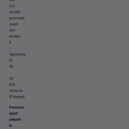
S.A.,
société
polonaise
ayant
son
bureau
à
-
Ogrodowa
St.
58
-
00-
876
Varsovie
(Pologne).
Personne
ayant
préparé
le