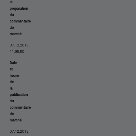
la
préparation
du
commentaire
de
marché
07.12.2018
11:00:00
Date
et
heure
de
la
publication
du
commentaire
de
marché
07.12.2018