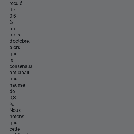
reculé
de
0,5
%
au
mois
d’octobre,
alors
que
le
consensus
anticipait
une
hausse
de
0,3
%.
Nous
notons
que
cette