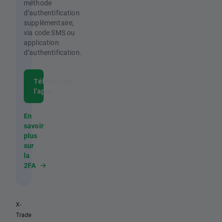
méthode
d’authentification
supplémentaire,
via code SMS ou
application
d’authentification.
Télécharger
l’appli
En
savoir
plus
sur
la
2FA
X-
Trade