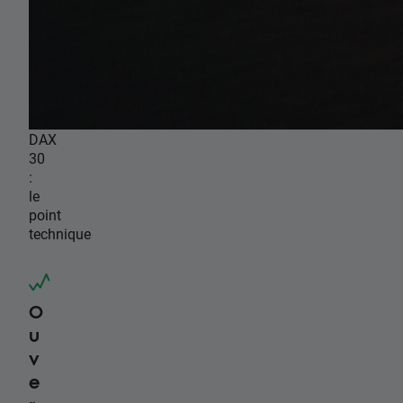
DAX
30
:
le
point
technique
O
u
v
e