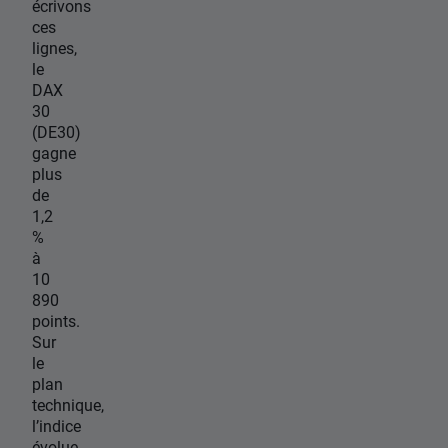
écrivons
ces
lignes,
le
DAX
30
(DE30)
gagne
plus
de
1,2
%
à
10
890
points.
Sur
le
plan
technique,
l’indice
évolue