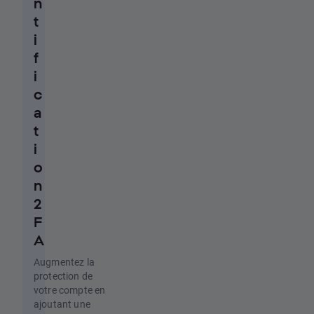
n
t
i
f
i
c
a
t
i
o
n
2
F
A
Augmentez la
protection de
votre compte en
ajoutant une